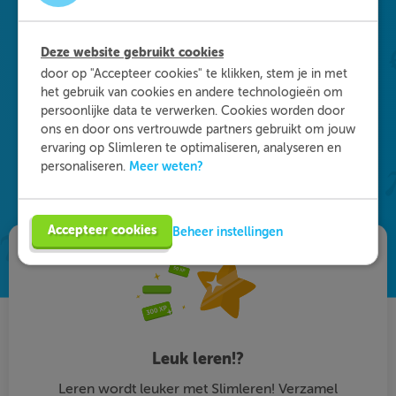
Waarom kiezen voor
Slimleren
?
Deze website gebruikt cookies
door op "Accepteer cookies" te klikken, stem je in met
Onderdeel worden van ons multidisciplinaire
het gebruik van cookies en andere technologieën om
team? Dat kan! We zijn op zoek naar starters in
persoonlijke data te verwerken. Cookies worden door
de zorg, maar ook naar medisch specialisten en
ons en door ons vertrouwde partners gebruikt om jouw
GZ-psychologen. Eén ding staat daarbij vast: je
ervaring op Slimleren te optimaliseren, analyseren en
Meer weten?
personaliseren.
vult je functie anders in dan je gewend bent. Vind
de vacature die bij je past en solliciteer!
Accepteer cookies
Beheer instellingen
Leuk leren!?
Leren wordt leuker met Slimleren! Verzamel