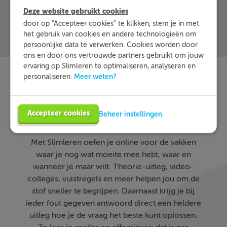
Deze website gebruikt cookies
door op "Accepteer cookies" te klikken, stem je in met
het gebruik van cookies en andere technologieën om
persoonlijke data te verwerken. Cookies worden door
ons en door ons vertrouwde partners gebruikt om jouw
ervaring op Slimleren te optimaliseren, analyseren en
Meer weten?
personaliseren.
Slimleren
Wat is
nou
Accepteer cookies
eigenlijk?
Beheer instellingen
Met Slimleren oefen je online voor de vakken
waar je nog wat moeite mee hebt, waar en
wanneer je maar wilt. Theorie-uitleg, video-
colleges, vuistregels en meer helpen jou om de
stof sneller te begrijpen. Daarnaast krijg je bij
ieder fout gegeven antwoord direct een heldere
uitleg hoe je de vraag het beste kunt oplossen.