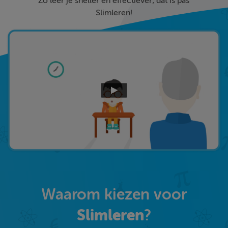
Zo leer je sneller en effectiever; dat is pas
Slimleren!
Waarom kiezen voor
Slimleren
?