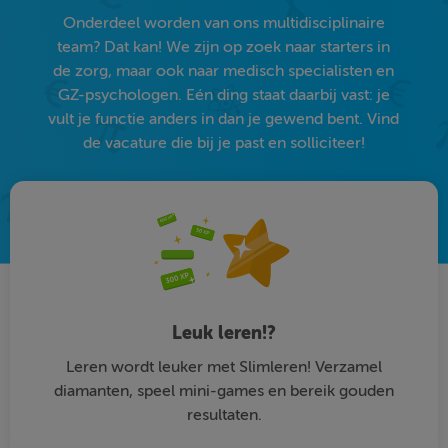
Onderdeel worden van ons multidisciplinaire
team? Dat kan! We zijn op zoek naar starters in
de zorg, maar ook naar medisch specialisten en
GZ-psychologen. Eén ding staat daarbij vast: je
vult je functie anders in dan je gewend bent. Vind
de vacature die bij je past en solliciteer!
Leuk leren!?
Leren wordt leuker met Slimleren! Verzamel
diamanten, speel mini-games en bereik gouden
resultaten.