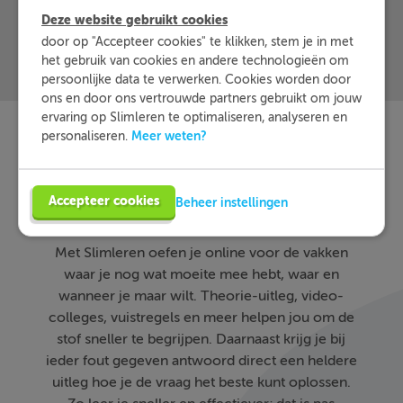
Deze website gebruikt cookies
door op "Accepteer cookies" te klikken, stem je in met
het gebruik van cookies en andere technologieën om
persoonlijke data te verwerken. Cookies worden door
ons en door ons vertrouwde partners gebruikt om jouw
ervaring op Slimleren te optimaliseren, analyseren en
Meer weten?
personaliseren.
Slimleren
Wat is
nou
Accepteer cookies
eigenlijk?
Beheer instellingen
Met Slimleren oefen je online voor de vakken
waar je nog wat moeite mee hebt, waar en
wanneer je maar wilt. Theorie-uitleg, video-
colleges, vuistregels en meer helpen jou om de
stof sneller te begrijpen. Daarnaast krijg je bij
ieder fout gegeven antwoord direct een heldere
uitleg hoe je de vraag het beste kunt oplossen.