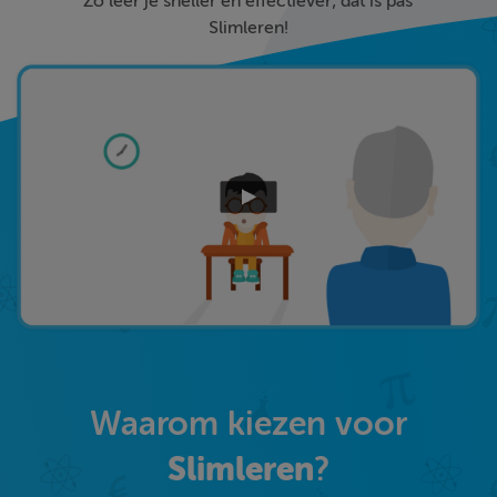
Zo leer je sneller en effectiever; dat is pas
Slimleren!
Waarom kiezen voor
Slimleren
?