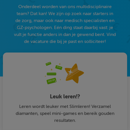
Onderdeel worden van ons multidisciplinaire
team? Dat kan! We zijn op zoek naar starters in
de zorg, maar ook naar medisch specialisten en
GZ-psychologen. Eén ding staat daarbij vast: je
vult je functie anders in dan je gewend bent. Vind
de vacature die bij je past en solliciteer!
Leuk leren!?
Leren wordt leuker met Slimleren! Verzamel
diamanten, speel mini-games en bereik gouden
resultaten.