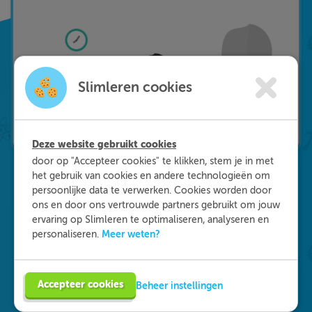
Slimleren cookies
Deze website gebruikt cookies
door op "Accepteer cookies" te klikken, stem je in met
het gebruik van cookies en andere technologieën om
persoonlijke data te verwerken. Cookies worden door
Waarom kiezen voor
ons en door ons vertrouwde partners gebruikt om jouw
ervaring op Slimleren te optimaliseren, analyseren en
Slimleren
?
Meer weten?
personaliseren.
Onderdeel worden van ons multidisciplinaire
Accepteer cookies
Beheer instellingen
team? Dat kan! We zijn op zoek naar starters in
de zorg, maar ook naar medisch specialisten en