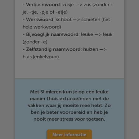
-
Verkleinwoord
: zusje —> zus (zonder -
je, -tje, -pje of -etje)
-
Werkwoord
: schoot —> schieten (het
hele werkwoord)
-
Bijvoeglijk
naamwoord
: leuke —> leuk
(zonder -e)
-
Zelfstandig
naamwoord
: huizen —>
huis (enkelvoud)
Met Slimleren kun je op een leuke
manier thuis extra oefenen met de
vakken waar jij moeite mee hebt. Zo
ben je beter voorbereid en heb je
nooit meer stress voor toetsen.
Meer informatie