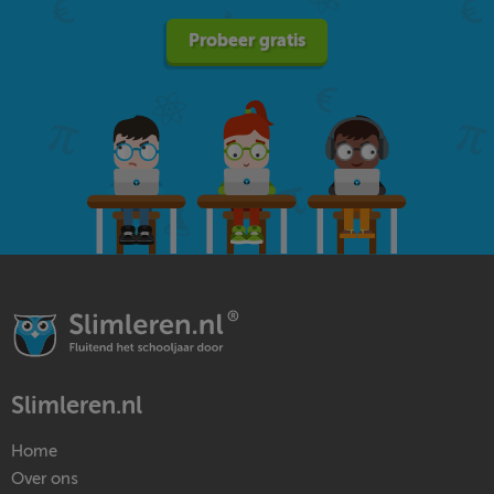
Probeer gratis
Slimleren.nl
Home
Over ons