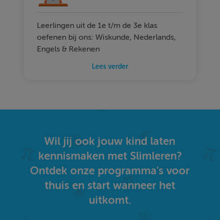
Leerlingen uit de 1e t/m de 3e klas
oefenen bij ons: Wiskunde, Nederlands,
Engels & Rekenen
Lees verder
Wil jij ook jouw kind laten
kennismaken met Slimleren?
Ontdek onze programma's voor
thuis en start wanneer het
uitkomt.