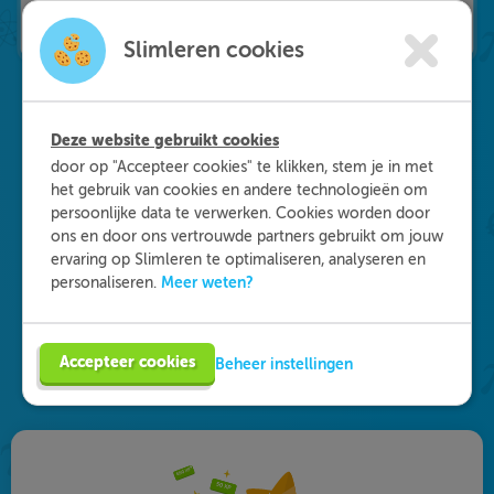
Slimleren cookies
Deze website gebruikt cookies
Waarom kiezen voor
door op "Accepteer cookies" te klikken, stem je in met
het gebruik van cookies en andere technologieën om
Slimleren
?
persoonlijke data te verwerken. Cookies worden door
ons en door ons vertrouwde partners gebruikt om jouw
Onderdeel worden van ons multidisciplinaire
ervaring op Slimleren te optimaliseren, analyseren en
team? Dat kan! We zijn op zoek naar starters in
Meer weten?
personaliseren.
de zorg, maar ook naar medisch specialisten en
GZ-psychologen. Eén ding staat daarbij vast: je
vult je functie anders in dan je gewend bent. Vind
Accepteer cookies
Beheer instellingen
de vacature die bij je past en solliciteer!