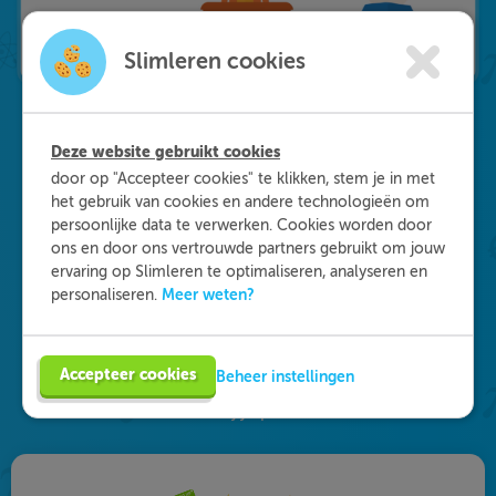
Slimleren cookies
Deze website gebruikt cookies
Waarom kiezen voor
door op "Accepteer cookies" te klikken, stem je in met
het gebruik van cookies en andere technologieën om
Slimleren
?
persoonlijke data te verwerken. Cookies worden door
ons en door ons vertrouwde partners gebruikt om jouw
ervaring op Slimleren te optimaliseren, analyseren en
Onderdeel worden van ons multidisciplinaire
Meer weten?
personaliseren.
team? Dat kan! We zijn op zoek naar starters in
de zorg, maar ook naar medisch specialisten en
GZ-psychologen. Eén ding staat daarbij vast: je
Accepteer cookies
Beheer instellingen
vult je functie anders in dan je gewend bent. Vind
de vacature die bij je past en solliciteer!