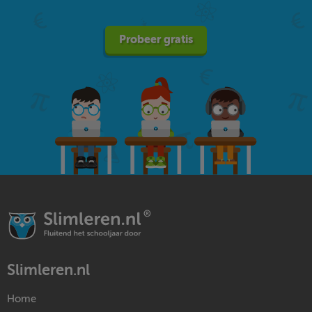
Probeer gratis
Slimleren.nl
Home