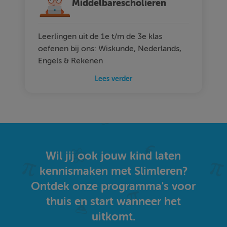
Middelbarescholieren
Leerlingen uit de 1e t/m de 3e klas
oefenen bij ons: Wiskunde, Nederlands,
Engels & Rekenen
Lees verder
Wil jij ook jouw kind laten
kennismaken met Slimleren?
Ontdek onze programma's voor
thuis en start wanneer het
uitkomt.