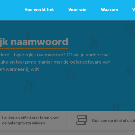
Hoe werkt het
Voor wie
Waarom
V
lijk naamwoord
erd - bijvoeglijk naamwoord? Of wil je andere taal
euke en leerzame manier met de oefensoftware van
t wanneer jij wilt.
Leuker en efficiënter leren voor
Sluit aan op de stof uit 
de belangrijkste vakken