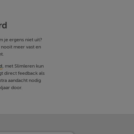
rd
 je ergens niet uit?
e nooit meer vast en
t.
d
, met Slimleren kun
t direct feedback als
xtra aandacht nodig
ljaar door.