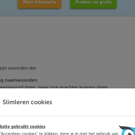
Meer informatie
Probeer nu gratis
zijn woorden die:
dig naamwoorden
.
 naamwoord staan, maar ook erachter kunnen staan.
Slimleren cookies
site gebruikt cookies
"Accepteer cookies" te klikken, stem je in met het gebruik van