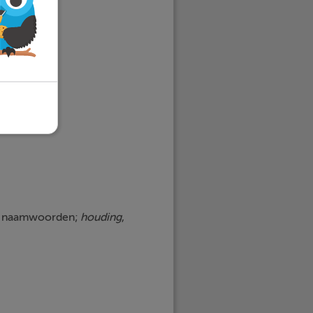
ig naamwoorden;
houding
,