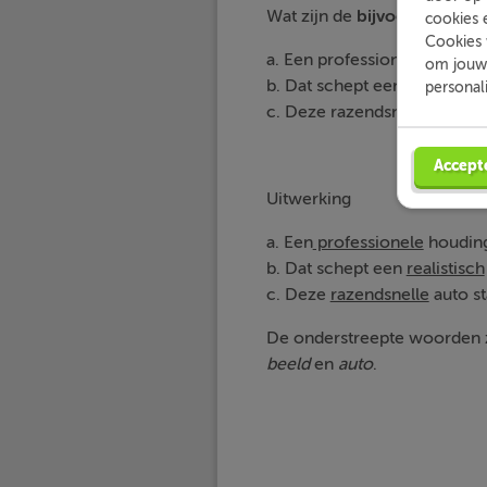
Wat zijn de
bijvoeglijk na
cookies 
Cookies 
a. Een professionele houding
om jouw 
b. Dat schept een realistisc
personal
c. Deze razendsnelle auto st
Accept
Uitwerking
a. Een
professionele
houding
b. Dat schept een
realistisch
c. Deze
razendsnelle
auto st
De onderstreepte woorden z
beeld
en
auto
.