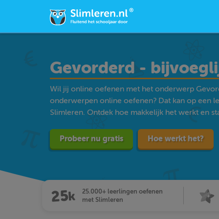
Gevorderd - bijvoeg
Wil jij online oefenen met het onderwerp Gevord
onderwerpen online oefenen? Dat kan op een l
Slimleren. Ontdek hoe makkelijk het werkt en star
Probeer nu gratis
Hoe werkt het?
25.000+ leerlingen oefenen
met Slimleren