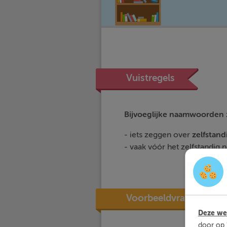
Vuistregels
Bijvoeglijke naamwoorden
- iets zeggen over
zelfstan
- vaak vóór het zelfstandig
Voorbeeldvraag
Deze web
door op 