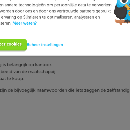
amwoorden
in de volgende zinnen?
en andere technologieën om persoonlijke data te verwerken.
worden door ons en door ons vertrouwde partners gebruikt
 is belangrijk op kantoor.
ervaring op Slimleren te optimaliseren, analyseren en
h beeld van de maatschappij.
Meer weten?
iseren.
aat te koop.
eer cookies
Beheer instellingen
 is belangrijk op kantoor.
beeld van de maatschappij.
aat te koop.
ijn de bijvoeglijk naamwoorden die iets zeggen de zelfstand