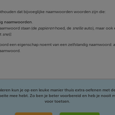
onthouden dat bijvoeglijke naamwoorden woorden zijn die:
dig naamwoorden
.
 naamwoord staan (de
papieren
hoed, de
snelle
auto), maar ook 
dt
snel).
woord een eigenschap noemt van een zelfstandig naamwoord: als 
 naamwoord.
mleren kun je op een leuke manier thuis extra oefenen met d
moeite mee hebt. Zo ben je beter voorbereid en heb je nooit m
voor toetsen.