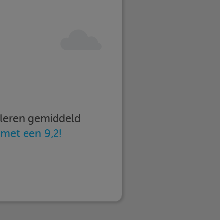
imleren gemiddeld
n
met een 9,2!