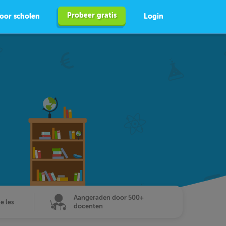
Probeer gratis
oor scholen
Login
Aangeraden door 500+
de les
docenten