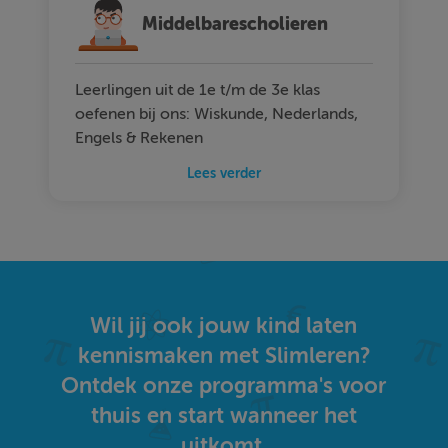
Middelbarescholieren
Leerlingen uit de 1e t/m de 3e klas
oefenen bij ons: Wiskunde, Nederlands,
Engels & Rekenen
Lees verder
Wil jij ook jouw kind laten
kennismaken met Slimleren?
Ontdek onze programma's voor
thuis en start wanneer het
uitkomt.