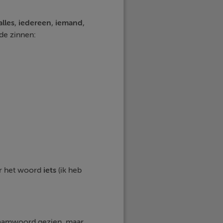
alles
,
iedereen
,
iemand
,
de zinnen:
or het woord
iets
(ik heb
aamwoord gezien, maar