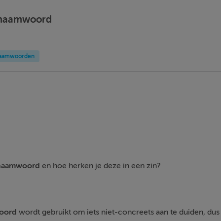
rnaamwoord
aamwoorden
rnaamwoord
en hoe herken je deze in een zin?
oord
wordt gebruikt om iets niet-concreets aan te duiden, dus v