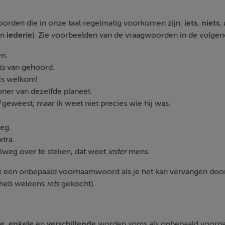
den die in onze taal regelmatig voorkomen zijn:
iets
,
niets
,
en
ieder
(
e
). Zie voorbeelden van de vraagwoorden in de volgen
n.
ts
van gehoord.
is welkom!
oner van dezelfde planeet.
geweest, maar ik weet niet precies wie hij was.
eg.
xtra.
elweg over te steken, dat weet
ieder
mens.
k een onbepaald voornaamwoord als je het kan vervangen do
 heb weleens
iets
gekocht).
e
,
enkele
en
verschillende
worden soms als onbepaald voorn