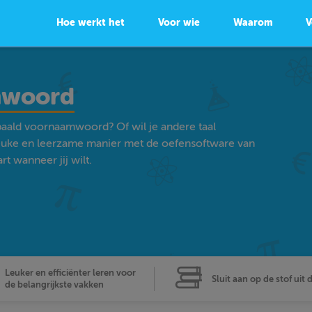
Hoe werkt het
Voor wie
Waarom
V
mwoord
paald voornaamwoord? Of wil je andere taal
euke en leerzame manier met de oefensoftware van
t wanneer jij wilt.
Leuker en efficiënter leren voor
Sluit aan op de stof uit 
de belangrijkste vakken