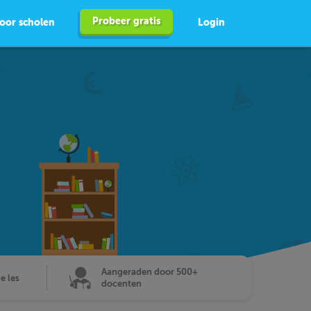
Probeer gratis
oor scholen
Login
Aangeraden door 500+
de les
docenten