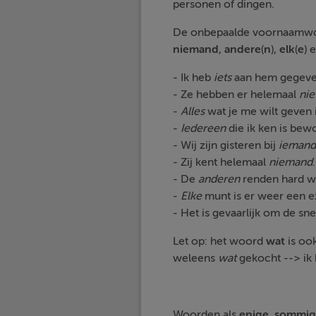
personen of dingen.
De onbepaalde voornaamwoor
niemand
,
andere
(
n
),
elk
(
e
) 
- Ik heb
iets
aan hem gegeve
- Ze hebben er helemaal
nie
-
Alles
wat je me wilt geven 
-
Iedereen
die ik ken is bew
- Wij zijn gisteren bij
iemand
- Zij kent helemaal
niemand
.
- De
anderen
renden hard w
-
Elke
munt is er weer een e
- Het is gevaarlijk om de sn
Let op: het woord
wat
is oo
weleens
wat
gekocht --> ik
Woorden als
enige
,
sommig