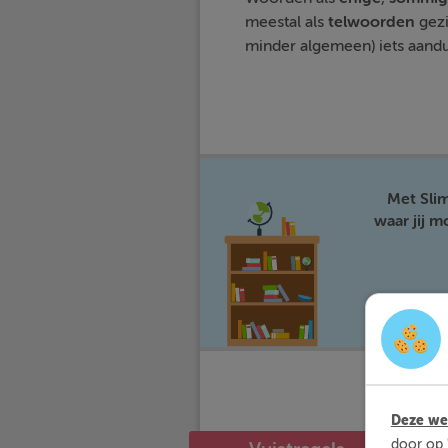
meestal als
telwoorden
gezi
minder algemeen) iets aandu
Met Sli
waar jij 
Deze web
door op 