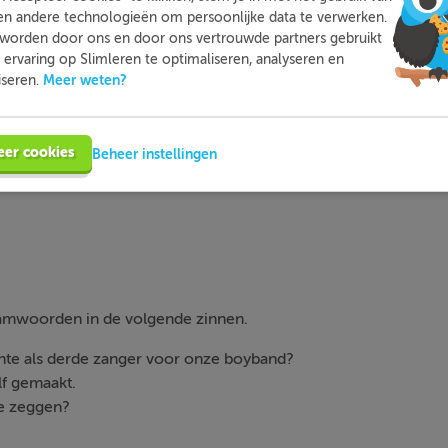
en andere technologieën om persoonlijke data te verwerken.
worden door ons en door ons vertrouwde partners gebruikt
ervaring op Slimleren te optimaliseren, analyseren en
aamwoord
wordt gebruikt om iets niet-concreets aan te duiden,
Meer weten?
iseren.
 dingen.
amwoorden die in onze taal regelmatig voorkomen zijn:
iets
,
n
ere
(
n
),
elk
(
e
) en
ieder
(
e
).
eer cookies
Beheer instellingen
amwoorden in de volgende zinnen.
achte als derde zanger voor onze boyband?
elf gemaakt.
te zeggen?