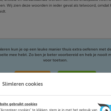
en. Wij zien deze woorden in ieder geval als telwoord, omdat h
idt.
mleren kun je op een leuke manier thuis extra oefenen met d
moeite mee hebt. Zo ben je beter voorbereid en heb je nooit m
voor toetsen.
Meer informatie
Probeer nu gratis
Slimleren cookies
site gebruikt cookies
"Accepteer cookies" te klikken, stem je in met het gebruik van