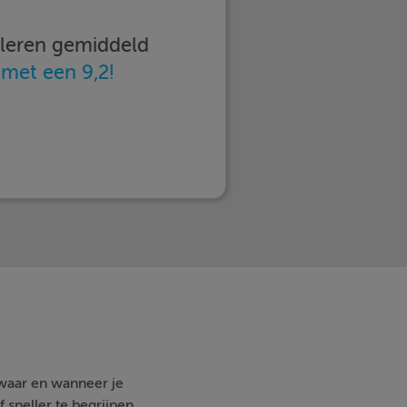
imleren gemiddeld
n
met een 9,2!
 waar en wanneer je
 sneller te begrijpen.