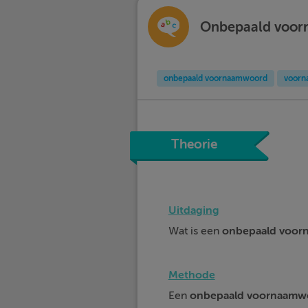
Onbepaald voo
onbepaald voornaamwoord
voorn
Theorie
Uitdaging
Wat is een
onbepaald voo
Methode
Een
onbepaald
voornaamw