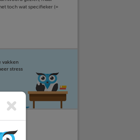
et toch wat specifieker (=
e vakken
eer stress