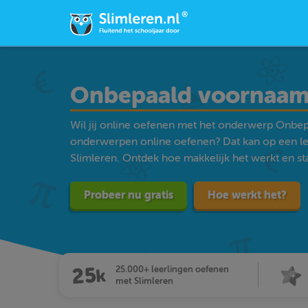
Onbepaald voornaa
Wil jij online oefenen met het onderwerp Onbe
onderwerpen online oefenen? Dat kan op een l
Slimleren. Ontdek hoe makkelijk het werkt en star
Probeer nu gratis
Hoe werkt het?
25.000+ leerlingen oefenen
met Slimleren