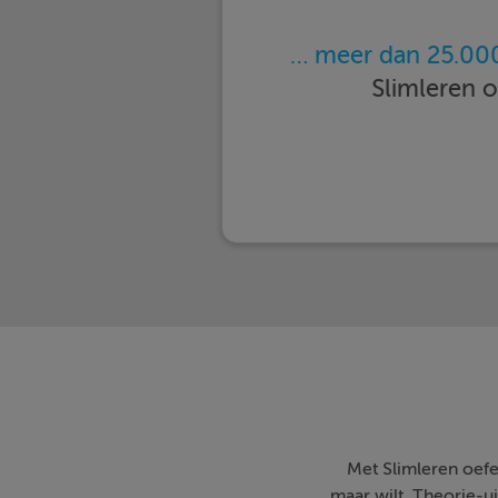
… meer dan 25.000
Slimleren 
Met Slimleren oefe
maar wilt. Theorie-ui