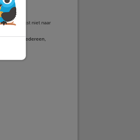
 dus verwijst niet naar
iets
,
alles
,
iedereen
,