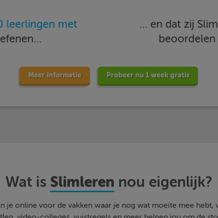
 leerlingen met
… en dat zij Sl
oefenen…
beoordele
Meer informatie
Probeer nu 1 week gratis
Slimleren
Wat is
nou eigenlijk?
n je online voor de vakken waar je nog wat moeite mee hebt,
tleg, video-colleges, vuistregels en meer helpen jou om de stof