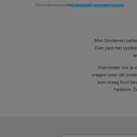
Alle onderwerpen
Onbepaald voornaamwoord
Met Slimleren oefen 
Dan past het systee
w
Hieronder zie je
vragen over dit onde
een vraag fout b
hebben. Zo