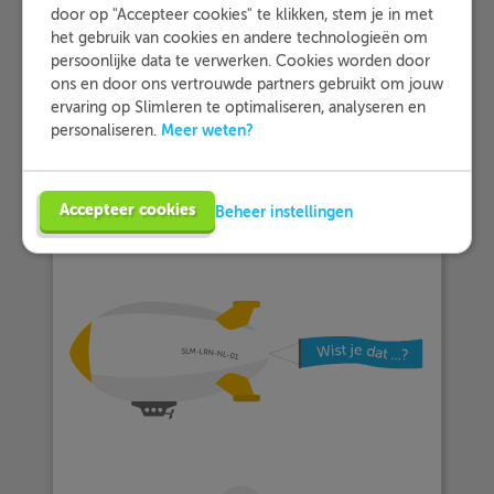
Nooit is een onbepaald bijwoord.
door op "Accepteer cookies" te klikken, stem je in met
het gebruik van cookies en andere technologieën om
c.
Wanneer
ga je op vakantie?
persoonlijke data te verwerken. Cookies worden door
Wanneer is een vragend bijwoord.
ons en door ons vertrouwde partners gebruikt om jouw
ervaring op Slimleren te optimaliseren, analyseren en
Meer weten?
personaliseren.
Accepteer cookies
Beheer instellingen