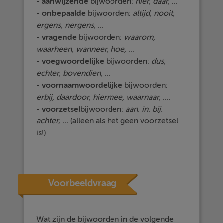
-
aanwijzende
bijwoorden:
hier, daar, ...
-
onbepaalde
bijwoorden:
altijd, nooit,
ergens, nergens, ...
-
vragende
bijwoorden:
waarom,
waarheen, wanneer, hoe, ...
-
voegwoordelijke
bijwoorden:
dus,
echter, bovendien, ...
-
voornaamwoordelijke
bijwoorden:
erbij, daardoor, hiermee, waarnaar, ....
-
voorzetsel
bijwoorden:
aan, in, bij,
achter, ...
(alleen als het geen voorzetsel
is!)
Voorbeeldvraag
Wat zijn de bijwoorden in de volgende