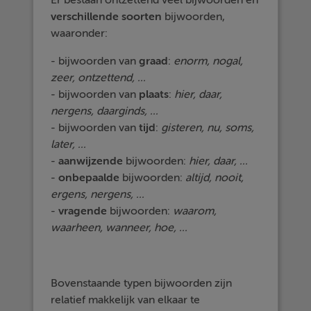
Er bestaan ontzettend veel bijwoorden en
verschillende soorten
bijwoorden,
waaronder:
- bijwoorden van
graad
:
enorm, nogal,
zeer, ontzettend, ...
- bijwoorden van
plaats
:
hier, daar,
nergens, daarginds, ...
- bijwoorden van
tijd
:
gisteren, nu, soms,
later, ...
-
aanwijzende
bijwoorden:
hier, daar, ...
-
onbepaalde
bijwoorden:
altijd, nooit,
ergens, nergens, ...
-
vragende
bijwoorden:
waarom,
waarheen, wanneer, hoe, ...
Bovenstaande typen bijwoorden zijn
relatief makkelijk van elkaar te