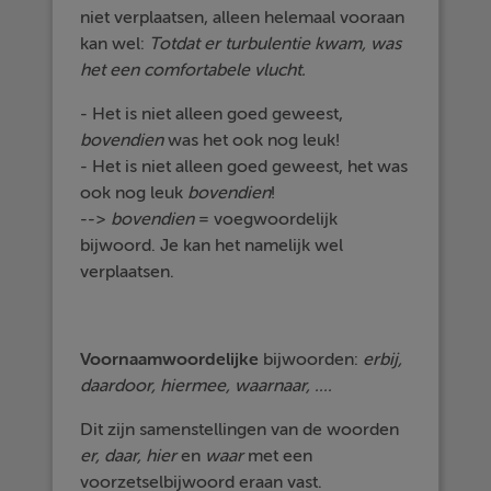
niet verplaatsen, alleen helemaal vooraan
kan wel:
Totdat er turbulentie kwam, was
het een comfortabele vlucht.
- Het is niet alleen goed geweest,
bovendien
was het ook nog leuk!
- Het is niet alleen goed geweest, het was
ook nog leuk
bovendien
!
-->
bovendien
= voegwoordelijk
bijwoord. Je kan het namelijk wel
verplaatsen.
Voornaamwoordelijke
bijwoorden:
erbij,
daardoor, hiermee, waarnaar, ....
Dit zijn samenstellingen van de woorden
er, daar, hier
en
waar
met een
voorzetselbijwoord eraan vast.