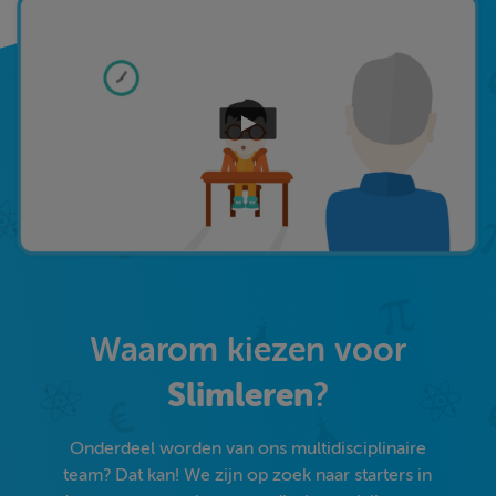
Waarom kiezen voor
Slimleren
?
Onderdeel worden van ons multidisciplinaire
team? Dat kan! We zijn op zoek naar starters in