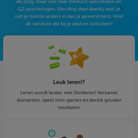
de zorg, maar ook naar medisch specialisten en
GZ-psychologen. Eén ding staat daarbij vast: je
vult je functie anders in dan je gewend bent. Vind
de vacature die bij je past en solliciteer!
Leuk leren!?
Leren wordt leuker met Slimleren! Verzamel
diamanten, speel mini-games en bereik gouden
resultaten.