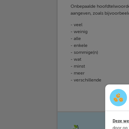
Onbepaalde hoofdtelwoorden
aangeven, zoals bijvoorbeel
- veel
- weinig
- alle
- enkele
- sommige(n)
- wat
- minst
- meer
- verschillende
Deze web
Met Sli
door op 