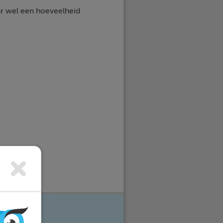
r wel een hoeveelheid
e vakken