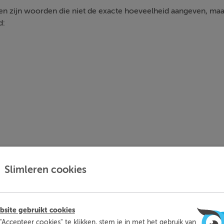
 zijn woorden die niet de exacte hoeveelheid aangeven, maa
d:
Slimleren cookies
site gebruikt cookies
mleren kun je op een leuke manier thuis extra oefenen met d
"Accepteer cookies" te klikken, stem je in met het gebruik van