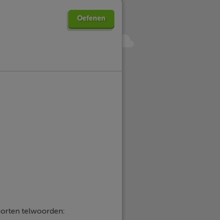
Oefenen
soorten telwoorden: