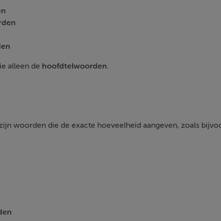
en
rden
n
den
ie alleen de
hoofdtelwoorden
.
n
ijn woorden die de exacte hoeveelheid aangeven, zoals bijvo
den