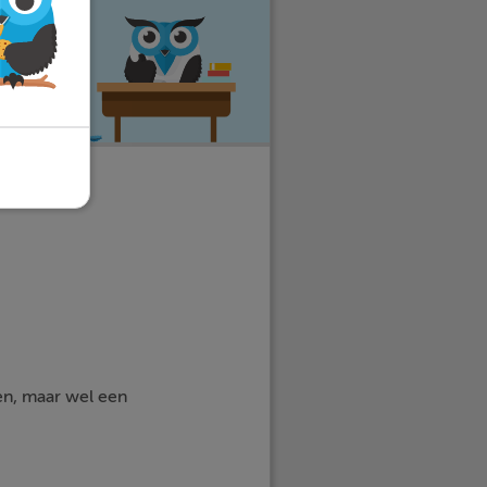
eer stress
en, maar wel een