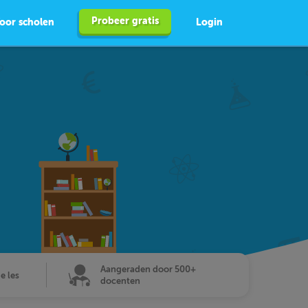
Probeer gratis
oor scholen
Login
Aangeraden door 500+
de les
docenten