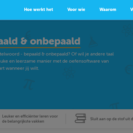
Hoe werkt het
Voor wie
Waarom
V
aald & onbepaald
telwoord - bepaald & onbepaald? Of wil je andere taal
euke en leerzame manier met de oefensoftware van
t wanneer jij wilt.
Leuker en efficiënter leren voor
Sluit aan op de stof uit 
de belangrijkste vakken