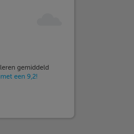
imleren gemiddeld
n
met een 9,2!