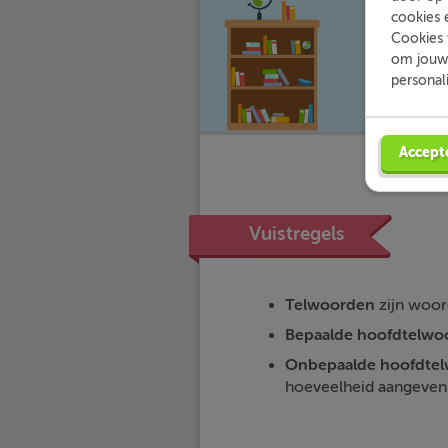
waar jij 
cookies 
Cookies 
om jouw 
personal
Accept
Vuistregels
Telwoorden
zijn woord
Bepaalde hoofdtelwo
Onbepaalde hoofdte
hoeveelheid aangeven