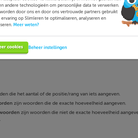
moeite mee hebt. Zo ben je beter voorbereid en heb je nooit m
en andere technologieën om persoonlijke data te verwerken.
voor toetsen.
worden door ons en door ons vertrouwde partners gebruikt
ervaring op Slimleren te optimaliseren, analyseren en
Meer weten?
iseren.
Meer informatie
Probeer nu gratis
eer cookies
Beheer instellingen
en die het aantal of de positie/rang van iets aangeven.
orden
zijn woorden die de exacte hoeveelheid aangeven.
lwoorden
zijn woorden die niet de exacte hoeveelheid aangev
.