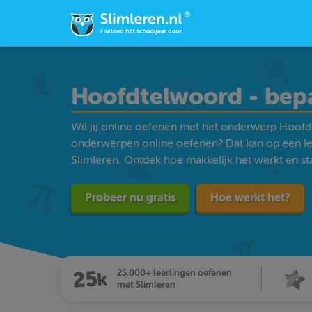
Hoofdtelwoord - bep
Wil jij online oefenen met het onderwerp Hoofd
onderwerpen online oefenen? Dat kan op een l
Slimleren. Ontdek hoe makkelijk het werkt en star
Probeer nu gratis
Hoe werkt het?
25.000+ leerlingen oefenen
met Slimleren