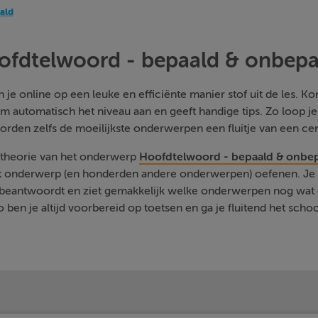
ald
ofdtelwoord - bepaald & onbepa
je online op een leuke en efficiënte manier stof uit de les. Kom
m automatisch het niveau aan en geeft handige tips. Zo loop j
orden zelfs de moeilijkste onderwerpen een fluitje van een cen
e theorie van het onderwerp
Hoofdtelwoord - bepaald & onbe
it onderwerp (en honderden andere onderwerpen) oefenen. Je k
ut beantwoordt en ziet gemakkelijk welke onderwerpen nog wat 
 ben je altijd voorbereid op toetsen en ga je fluitend het schoo