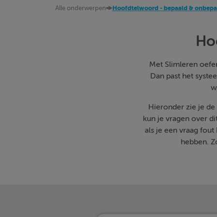
Alle onderwerpen
Hoofdtelwoord - bepaald & onbepa
Ho
Met Slimleren oefen 
Dan past het systee
w
Hieronder zie je d
kun je vragen over d
als je een vraag fo
hebben. Zo