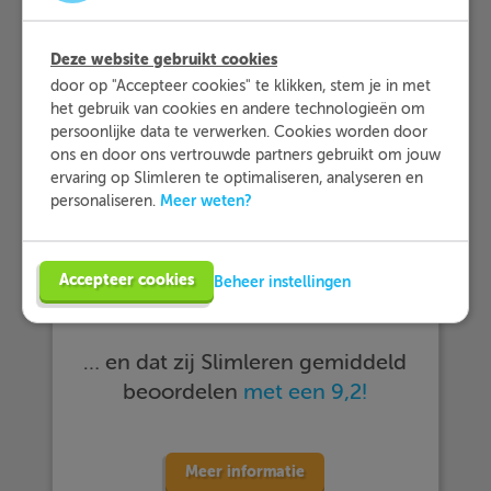
Deze website gebruikt cookies
door op "Accepteer cookies" te klikken, stem je in met
het gebruik van cookies en andere technologieën om
persoonlijke data te verwerken. Cookies worden door
ons en door ons vertrouwde partners gebruikt om jouw
ervaring op Slimleren te optimaliseren, analyseren en
Meer weten?
personaliseren.
… meer dan 25.000 leerlingen met
Accepteer cookies
Beheer instellingen
Slimleren oefenen…
… en dat zij Slimleren gemiddeld
beoordelen
met een 9,2!
Meer informatie