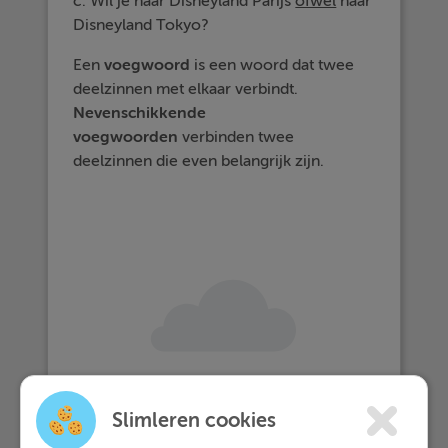
c. Wil je naar Disneyland Parijs
ofwel
naar
Disneyland Tokyo?
Een
voegwoord
is een woord dat twee
deelzinnen met elkaar verbindt.
Nevenschikkende
voegwoorden
verbinden twee
deelzinnen die even belangrijk zijn.
Slimleren cookies