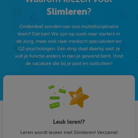
Slimleren
?
Onderdeel worden van ons multidisciplinaire
team? Dat kan! We zijn op zoek naar starters in
de zorg, maar ook naar medisch specialisten en
GZ-psychologen. Eén ding staat daarbij vast: je
vult je functie anders in dan je gewend bent. Vind
de vacature die bij je past en solliciteer!
Leuk leren!?
Leren wordt leuker met Slimleren! Verzamel