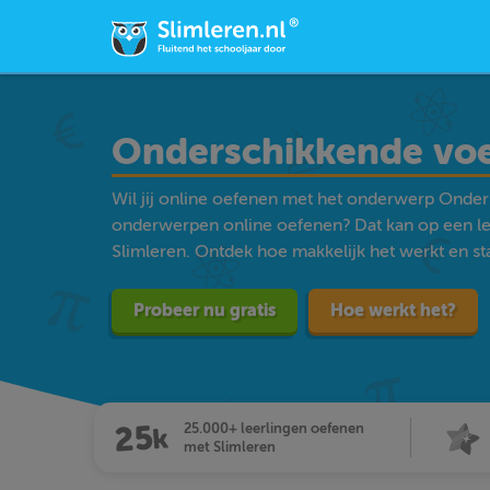
Onderschikkende vo
Wil jij online oefenen met het onderwerp Onde
onderwerpen online oefenen? Dat kan op een l
Slimleren. Ontdek hoe makkelijk het werkt en star
Probeer nu gratis
Hoe werkt het?
25.000+ leerlingen oefenen
met Slimleren