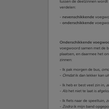
tussen de deelzinnen wordt
verdelen:
-
nevenschikkende
voegwo
-
onderschikkende
voegwo
Onderschikkende voegwo
voegwoord samen met de bij
plaatsen, en daarmee het o
zinnen:
- Ik pak morgen de bus,
omd
-
Omdat
ik dan lekker kan ui
- Ik heb er best veel zin in,
a
-
Als
het niet te laat is afgelo
- Ik fiets naar de speeltuin
, 
-
Zodra
ik mijn band opgepom