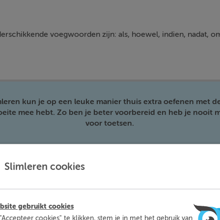
rschikkende voegwoorden zijn: als, hoewel, indien, nadat, omd
mleren kun je op een leuke manier thuis extra oefenen met d
moeite mee hebt. Zo ben je beter voorbereid en heb je nooit m
voor toetsen.
Meer informatie
Probeer nu gratis
Slimleren cookies
site gebruikt cookies
"Accepteer cookies" te klikken, stem je in met het gebruik van