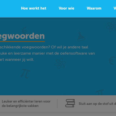
Hoe werkt het
Voor wie
Waarom
V
egwoorden
rschikkende voegwoorden? Of wil je andere taal
euke en leerzame manier met de oefensoftware van
t wanneer jij wilt.
Leuker en efficiënter leren voor
Sluit aan op de stof uit 
de belangrijkste vakken