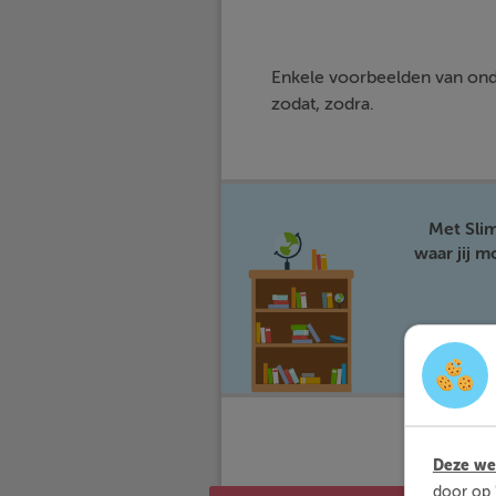
Enkele voorbeelden van onde
zodat, zodra.
Met Sli
waar jij 
Deze web
door op 