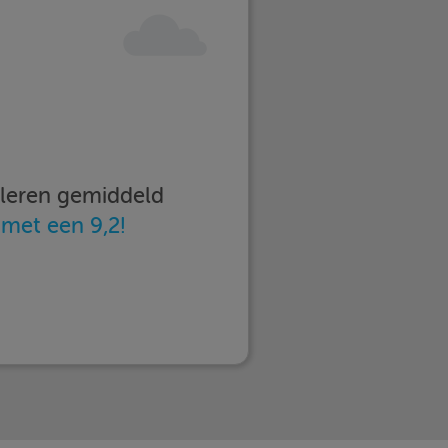
imleren gemiddeld
n
met een 9,2!