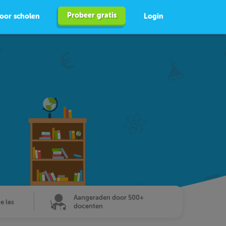
Probeer gratis
oor scholen
Login
Aangeraden door 500+
de les
docenten