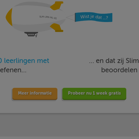
 leerlingen met
… en dat zij Sl
oefenen…
beoordele
Meer informatie
Probeer nu 1 week gratis