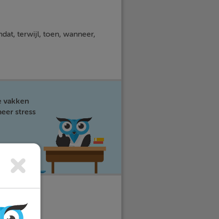
at, terwijl, toen, wanneer,
e vakken
eer stress