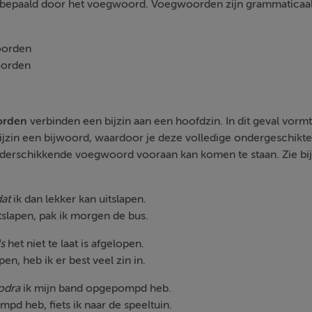
 bepaald door het voegwoord. Voegwoorden zijn grammaticaal 
orden
orden
orden
verbinden een bijzin aan een hoofdzin. In dit geval vor
zin een bijwoord, waardoor je deze volledige ondergeschikte
nderschikkende voegwoord vooraan kan komen te staan. Zie bi
at
ik dan lekker kan uitslapen.
tslapen, pak ik morgen de bus.
ls
het niet te laat is afgelopen.
pen, heb ik er best veel zin in.
zodra
ik mijn band opgepompd heb.
pd heb, fiets ik naar de speeltuin.