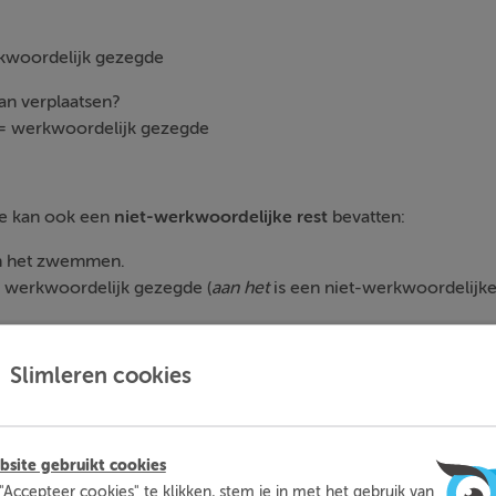
woordelijk gezegde
aan verplaatsen?
 werkwoordelijk gezegde
e kan ook een
niet-werkwoordelijke rest
bevatten:
an het zwemmen.
 werkwoordelijk gezegde (
aan het
is een niet-werkwoordelijke 
Slimleren cookies
e kan ook weleens
een werkwoord buitensluiten
, als dit we
site gebruikt cookies
tienen haalde, had nu een onvoldoende gehaald.
"Accepteer cookies" te klikken, stem je in met het gebruik van