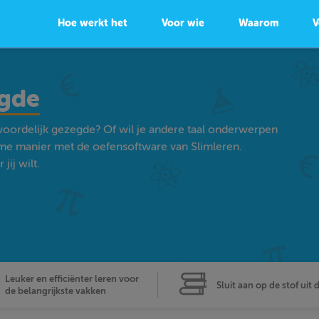
Hoe werkt het
Voor wie
Waarom
V
egde
oordelijk gezegde? Of wil je andere taal onderwerpen
ame manier met de oefensoftware van Slimleren.
ij wilt.
Leuker en efficiënter leren voor
Sluit aan op de stof uit 
de belangrijkste vakken