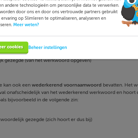
elijk gezegde (
haalde
is onderdeel van de bijzin:
die vroeger 
en andere technologieën om persoonlijke data te verwerken.
woordelijk gezegde)
worden door ons en door ons vertrouwde partners gebruikt
ervaring op Slimleren te optimaliseren, analyseren en
Meer weten?
iseren.
e kan ook een
scheidbaar samengesteld werkwoord
bevatten
in voorkomen, zoals bijvoorbeeld in de volgende zin:
eer cookies
Beheer instellingen
k gezegde (van het werkwoord opgeven)
e kan ook een
wederkerend voornaamwoord
bevatten. Het 
val onafscheidelijk van het wederkerend werkwoord en hoort 
ls bijvoorbeeld in de volgende zin:
oordelijk gezegde (zich hoort er dus bij)