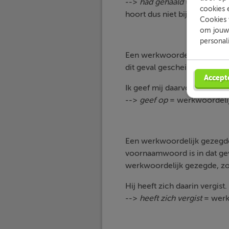
-->
had gehaald
= werkwoord
cookies 
hoort dus niet bij het werk
Cookies 
om jouw 
personal
Een werkwoordelijk gezegd
dit geval gescheiden in de z
Accept
Ik geef mij daarvoor op.
-->
geef op
= werkwoordelij
Een werkwoordelijk gezegd
voornaamwoord is in dat ge
werkwoordelijk gezegde, zoa
Hij heeft zich daarin vergist.
-->
heeft zich vergist
= werkw