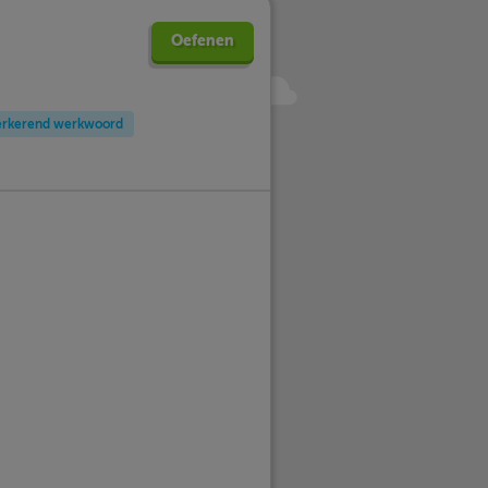
Oefenen
rkerend werkwoord