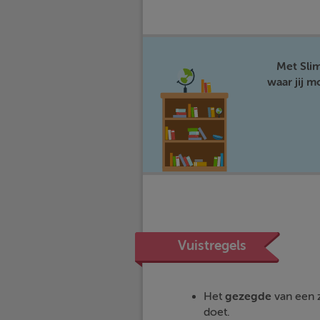
Met Sli
waar jij 
Vuistregels
Het
gezegde
van een z
doet.