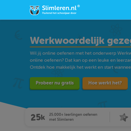
Werkwoordelijk gez
Wil jij online oefenen met het onderwerp Werkw
online oefenen? Dat kan op een leuke en leerz
Ontdek hoe makkelijk het werkt en start wanneer j
Probeer nu gratis
Hoe werkt het?
25.000+ leerlingen oefenen
met Slimleren