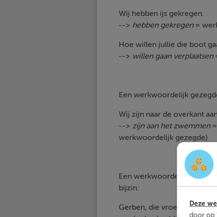
Wij hebben ijs gekregen.
-->
hebben gekregen
= werk
Hoe willen jullie die boot g
-->
willen gaan verplaatsen
=
Een werkwoordelijk gezegd
Wij zijn naar de overkant a
-->
zijn aan het zwemmen
=
werkwoordelijk gezegde)
Een werkwoordelijk gezegd
bijzin:
Deze web
Gerben, die vroeger altijd 
door op 