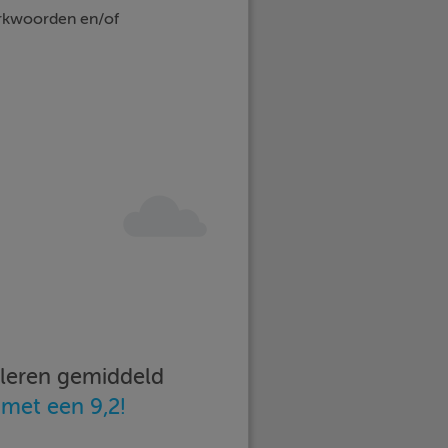
erkwoorden en/of
imleren gemiddeld
n
met een 9,2!