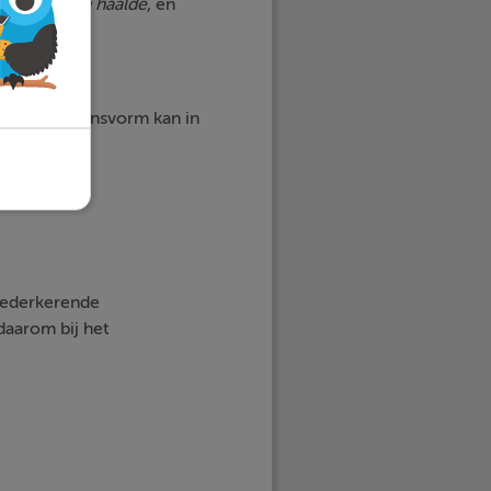
altijd tienen haalde
, en
. De persoonsvorm kan in
wederkerende
daarom bij het