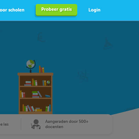
Probeer gratis
oor scholen
Login
Aangeraden door 500+
de les
docenten