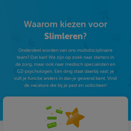
Waarom kiezen voor
Slimleren
?
Onderdeel worden van ons multidisciplinaire
team? Dat kan! We zijn op zoek naar starters in
de zorg, maar ook naar medisch specialisten en
GZ-psychologen. Eén ding staat daarbij vast: je
vult je functie anders in dan je gewend bent. Vind
de vacature die bij je past en solliciteer!