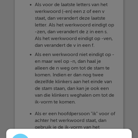
Als voor de laatste letters van het
werkwoord (-en) een z of een v
staat, dan verandert deze laatste
letter. Als het werkwoord eindigt op
-zen, dan verandert de z in een s.
Als het werkwoord eindigt op -ven,
dan verandert de v in een f.
Als een werkwoord niet eindigt op -
en maar wel op -n, dan haal je
alleen de n weg om tot de stam te
komen. Indien er dan nog twee
dezelfde klinkers aan het einde van
de stam staan, dan kan je ook een
van die klinkers weghalen om tot de
ik-vorm te komen.
Als er een hoofdpersoon "ik" voor of
achter het werkwoord staat, dan
gebruik je de ik-vorm van het
werkwoord.