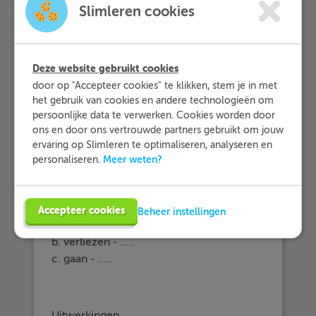
Slimleren cookies
Als er een hoofdpersoon "je/jij"
achter
het werkwoord staat, dan
gebruik je de ik-vorm van het
werkwoord.
Deze website gebruikt cookies
door op "Accepteer cookies" te klikken, stem je in met
het gebruik van cookies en andere technologieën om
persoonlijke data te verwerken. Cookies worden door
Voorbeeldvraag
ons en door ons vertrouwde partners gebruikt om jouw
ervaring op Slimleren te optimaliseren, analyseren en
Meer weten?
personaliseren.
Wat is de
ik -vorm
van de volgende
werkwoorden?
Accepteer cookies
Beheer instellingen
a. worden - .....
b. verliezen - .....
c. gaan - .....
Uitwerkingen