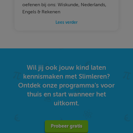
oefenen bij ons: Wiskunde, Nederlands,
Engels & Rekenen
Lees verder
Wil jij ook jouw kind laten
kennismaken met Slimleren?
Ontdek onze programma's voor
thuis en start wanneer het
uitkomt.
Probeer gratis