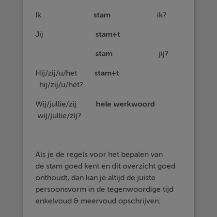
Ik
stam
ik?
Jij
stam+t
stam
jij?
Hij/zij/u/het
stam+t
hij/zij/u/het?
Wij/jullie/zij
hele werkwoord
wij/jullie/zij?
Als je de regels voor het bepalen van
de stam goed kent en dit overzicht goed
onthoudt, dan kan je altijd de juiste
persoonsvorm in de tegenwoordige tijd
enkelvoud & meervoud opschrijven.