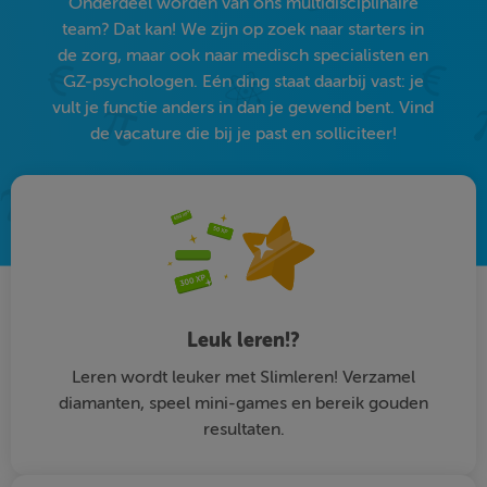
Onderdeel worden van ons multidisciplinaire
team? Dat kan! We zijn op zoek naar starters in
de zorg, maar ook naar medisch specialisten en
GZ-psychologen. Eén ding staat daarbij vast: je
vult je functie anders in dan je gewend bent. Vind
de vacature die bij je past en solliciteer!
Leuk leren!?
Leren wordt leuker met Slimleren! Verzamel
diamanten, speel mini-games en bereik gouden
resultaten.