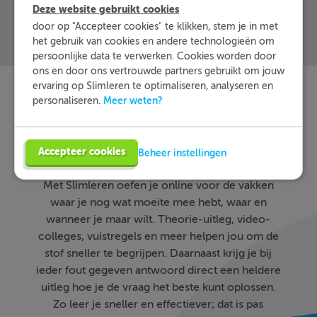
Deze website gebruikt cookies
door op "Accepteer cookies" te klikken, stem je in met
het gebruik van cookies en andere technologieën om
persoonlijke data te verwerken. Cookies worden door
ons en door ons vertrouwde partners gebruikt om jouw
ervaring op Slimleren te optimaliseren, analyseren en
Meer weten?
personaliseren.
Slimleren
Wat is
nou
eigenlijk?
Accepteer cookies
Beheer instellingen
Met Slimleren oefen je online voor de vakken
waar je nog wat moeite mee hebt, waar en
wanneer je maar wilt. Theorie-uitleg, video-
colleges, vuistregels en meer helpen jou om de
stof sneller te begrijpen. Daarnaast krijg je bij
ieder fout gegeven antwoord direct een heldere
uitleg hoe je de vraag het beste kunt oplossen.
Zo leer je sneller en effectiever; dat is pas