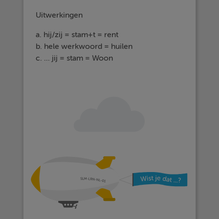
Uitwerkingen
a. hij/zij = stam+t = rent
b. hele werkwoord = huilen
c. ... jij = stam = Woon