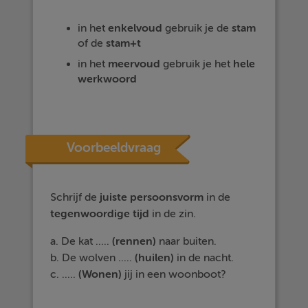
in het
enkelvoud
gebruik je de
stam
of de
stam+t
in het
meervoud
gebruik je het
hele
werkwoord
Voorbeeldvraag
Schrijf de
juiste persoonsvorm
in de
tegenwoordige tijd
in de zin.
a. De kat .....
(rennen)
naar buiten.
b. De wolven .....
(huilen)
in de nacht.
c. .....
(Wonen)
jij in een woonboot?