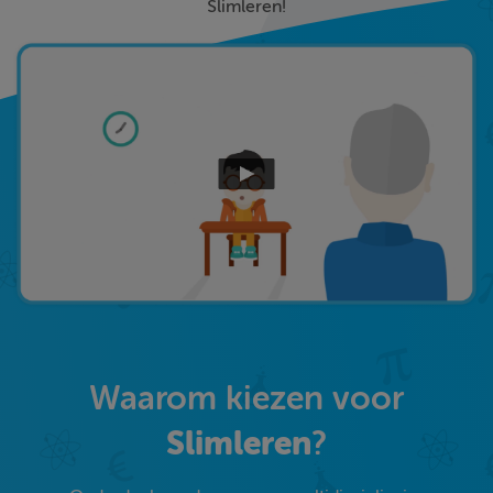
Slimleren!
Waarom kiezen voor
Slimleren
?