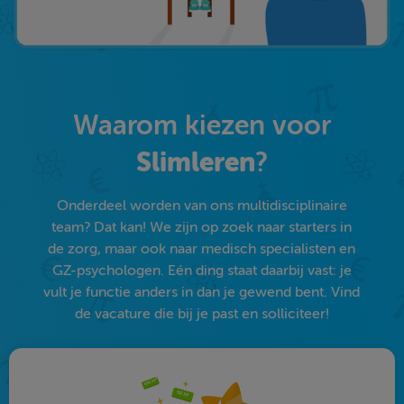
Waarom kiezen voor
Slimleren
?
Onderdeel worden van ons multidisciplinaire
team? Dat kan! We zijn op zoek naar starters in
de zorg, maar ook naar medisch specialisten en
GZ-psychologen. Eén ding staat daarbij vast: je
vult je functie anders in dan je gewend bent. Vind
de vacature die bij je past en solliciteer!