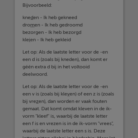
Bijvoorbeeld:
kne
d
en - Ik heb gekneed
dro
m
en - Ik heb gedroomd
bezor
g
en - Ik heb bezorgd
kle
i
en - Ik heb gekleid
Let op: Als de laatste letter voor de -en
een d is (zoals bij kneden), dan komt er
géén extra d bij in het voltooid
deelwoord.
Let op: Als de laatste letter voor de -en
een v is (zoals bij kle
v
en) of een z is (zoals
bij vre
z
en), dan worden er vaak fouten
gemaat. Dat komt omdat kleven in de ik-
vorm "kleef" is, waarbij de laatste letter
een f is en vrezen is in de ik-vorm "vrees",
waarbij de laatste letter een s is. Deze