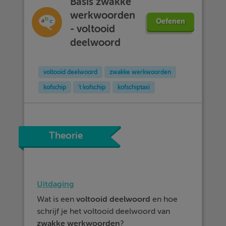
Basis zwakke
werkwoorden
Oefenen
- voltooid
deelwoord
voltooid deelwoord
zwakke werkwoorden
kofschip
't kofschip
kofschiptaxi
Theorie
Uitdaging
Wat is een
voltooid
deelwoord
en hoe
schrijf je het voltooid deelwoord van
zwakke
werkwoorden
?