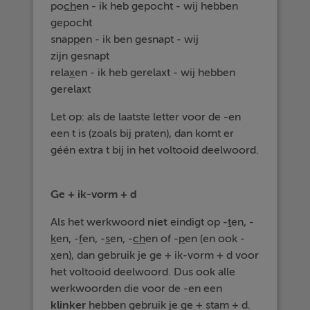
po
ch
en - ik heb gepocht - wij hebben
gepocht
snap
p
en - ik ben gesnapt - wij
zijn gesnapt
rela
x
en - ik heb gerelaxt - wij hebben
gerelaxt
Let op: als de laatste letter voor de -en
een t is (zoals bij praten), dan komt er
géén extra t bij in het voltooid deelwoord.
Ge + ik-vorm + d
Als het werkwoord
niet
eindigt op -
t
en, -
k
en, -
f
en, -
s
en, -
ch
en of -
p
en (en ook -
x
en), dan gebruik je ge + ik-vorm + d voor
het voltooid deelwoord. Dus ook alle
werkwoorden die voor de -en een
klinker
hebben gebruik je ge + stam + d.