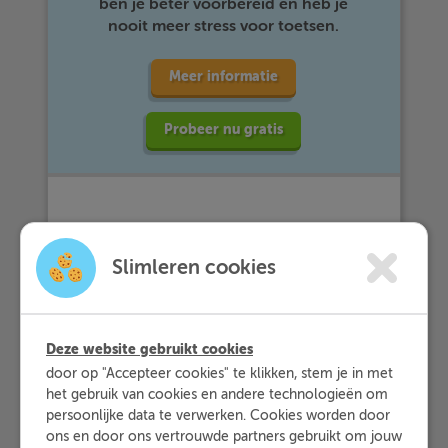
ben je beter voorbereid en heb je
nooit meer stress voor toetsen.
Meer informatie
Probeer nu gratis
Slimleren cookies
Vuistregels
Om te bepalen of je een d of een t
Deze website gebruikt cookies
gebruikt in het voltooid deelwoord,
door op "Accepteer cookies" te klikken, stem je in met
gebruik je net als bij de verleden tijd
het gebruik van cookies en andere technologieën om
de regel van
't kofschip
. Dus, als het
persoonlijke data te verwerken. Cookies worden door
werkwoord eindigt op -
t
en, -
k
en, -
ons en door ons vertrouwde partners gebruikt om jouw