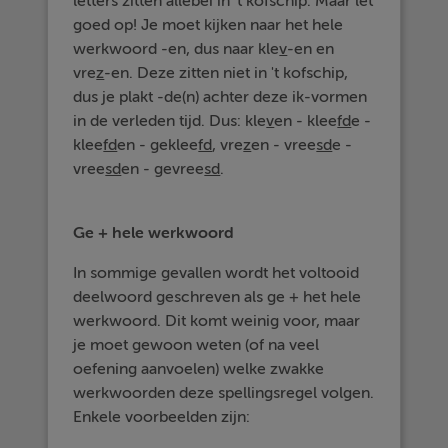
letters zitten allebei in 't kofschip. Maar let
goed op! Je moet kijken naar het hele
werkwoord -en, dus naar kle
v
-en en
vre
z
-en. Deze zitten niet in 't kofschip,
dus je plakt -de(n) achter deze ik-vormen
in de verleden tijd. Dus: kle
v
en - klee
fd
e -
klee
fd
en - geklee
fd
, vre
z
en - vree
sd
e -
vree
sd
en - gevree
sd
.
Ge + hele werkwoord
In sommige gevallen wordt het voltooid
deelwoord geschreven als ge + het hele
werkwoord. Dit komt weinig voor, maar
je moet gewoon weten (of na veel
oefening aanvoelen) welke zwakke
werkwoorden deze spellingsregel volgen.
Enkele voorbeelden zijn: