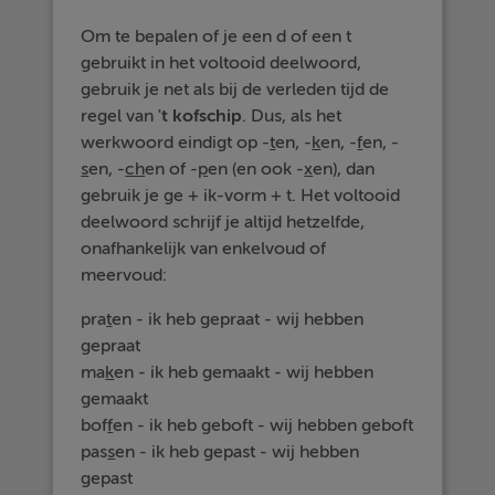
Om te bepalen of je een d of een t
gebruikt in het voltooid deelwoord,
gebruik je net als bij de verleden tijd de
regel van
't kofschip
. Dus, als het
werkwoord eindigt op -
t
en, -
k
en, -
f
en, -
s
en, -
ch
en of -
p
en (en ook -
x
en), dan
gebruik je ge + ik-vorm + t. Het voltooid
deelwoord schrijf je altijd hetzelfde,
onafhankelijk van enkelvoud of
meervoud:
pra
t
en - ik heb gepraat - wij hebben
gepraat
ma
k
en - ik heb gemaakt - wij hebben
gemaakt
bof
f
en - ik heb geboft - wij hebben geboft
pas
s
en - ik heb gepast - wij hebben
gepast