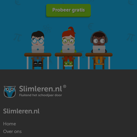
Probeer gratis
Slimleren.nl
Home
Over ons