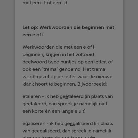
met een -t of een -d.
Let op: Werkwoorden die beginnen met
een e of i
Werkwoorden die met een
e
of
i
beginnen, krijgen in het voltooid
deelwoord twee puntjes op een letter, of
ook een "trema" genoemd. Het trema
wordt gezet op de letter waar de nieuwe
klank hoort te beginnen. Bijvoorbeeld:
etaleren - ik heb ge
ë
taleerd (in plaats van
geetaleerd, dan spreek je namelijk niet
een korte én een lange e uit)
egaliseren - ik heb ge
ë
galiseerd (in plaats
van geegaliseerd, dan spreek je namelijk