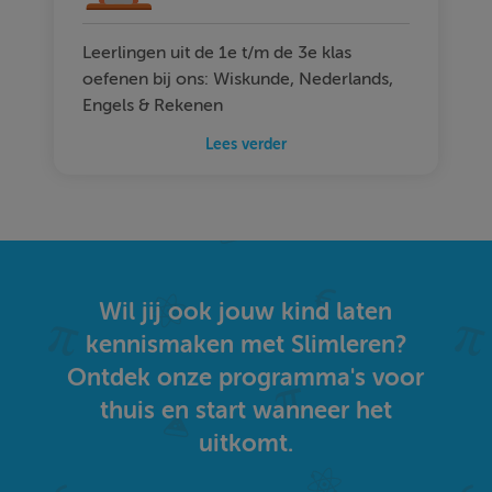
Leerlingen uit de 1e t/m de 3e klas
oefenen bij ons: Wiskunde, Nederlands,
Engels & Rekenen
Lees verder
Wil jij ook jouw kind laten
kennismaken met Slimleren?
Ontdek onze programma's voor
thuis en start wanneer het
uitkomt.