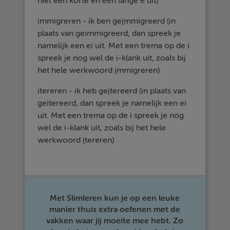
niet een korte én een lange e uit)
immigreren - ik ben ge
ï
mmigreerd (in
plaats van geimmigreerd, dan spreek je
namelijk een ei uit. Met een trema op de i
spreek je nog wel de i-klank uit, zoals bij
het hele werkwoord
i
mmigreren)
itereren - ik heb ge
ï
tereerd (in plaats van
geitereerd, dan spreek je namelijk een ei
uit. Met een trema op de i spreek je nog
wel de i-klank uit, zoals bij het hele
werkwoord
i
tereren)
Met Slimleren kun je op een leuke
manier thuis extra oefenen met de
vakken waar jij moeite mee hebt. Zo