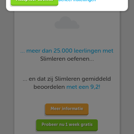
… meer dan 25.000 leerlingen met
Slimleren oefenen…
… en dat zij Slimleren gemiddeld
beoordelen
met een 9,2!
Meer informatie
Probeer nu 1 week gratis