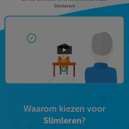
Slimleren!
Waarom kiezen voor
Slimleren
?