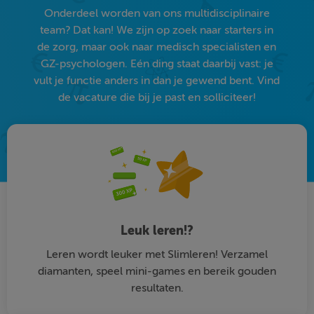
Onderdeel worden van ons multidisciplinaire
team? Dat kan! We zijn op zoek naar starters in
de zorg, maar ook naar medisch specialisten en
GZ-psychologen. Eén ding staat daarbij vast: je
vult je functie anders in dan je gewend bent. Vind
de vacature die bij je past en solliciteer!
Leuk leren!?
Leren wordt leuker met Slimleren! Verzamel
diamanten, speel mini-games en bereik gouden
resultaten.