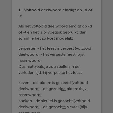
1 - Voltooid deelwoord eindigt op -d of
-t
Als het voltooid deelwoord eindigt op -d
of -t en het is bijvoeglijk gebruikt, dan
schrijf je het
zo kort mogelijk
:
verpesten - het feest is verpest (voltooid
deelwoord) - het verpes
te
feest (bijv.
naamwoord)
Dus niet zoals je zou spellen in de
verleden tijd: hij verpes
tte
het feest.
zeven - die bloem is gezeefd (voltooid
deelwoord) - de gezeef
de
bloem (bijv.
naamwoord)
zoeken - de sleutel is gezocht (voltooid
deelwoord) - de gezoch
te
sleutel (bijv.