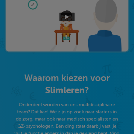
Waarom kiezen voor
Slimleren
?
Onderdeel worden van ons multidisciplinaire
team? Dat kan! We zijn op zoek naar starters in
de zorg, maar ook naar medisch specialisten en
GZ-psychologen. Eén ding staat daarbij vast: je
vult je functie anders in dan je gewend bent. Vind