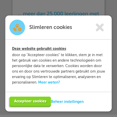
… meer dan 25.000 leerlingen met
Slimleren oefenen…
Slimleren cookies
… en dat zij Slimleren gemiddeld
beoordelen
met een 9,2!
Deze website gebruikt cookies
door op "Accepteer cookies" te klikken, stem je in met
het gebruik van cookies en andere technologieën om
Meer informatie
persoonlijke data te verwerken. Cookies worden door
ons en door ons vertrouwde partners gebruikt om jouw
ervaring op Slimleren te optimaliseren, analyseren en
Probeer nu 1 week gratis
Meer weten?
personaliseren.
Accepteer cookies
Beheer instellingen