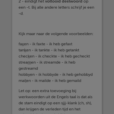
2 - eindigt het
voltooid deelwoord
op
een -t. Bij alle andere letters schrijf je een
-d.
Kijk maar naar de volgende voorbeelden:
fa
x
en - ik faxte - ik heb gefaxt
tan
k
en - ik tankte - ik heb getankt
chec
k
en - ik checkte - ik heb gecheckt
strea
m
en - ik streamde - ik heb
gestreamd
hobb
y
en - ik hobbyde - ik heb gehobbyd
mai
l
en - ik mailde - ik heb gemaild
Let op: een extra toevoeging bij
werkwoorden uit de Engels taal is dat als
de stam eindigt op een sjjj-klank (ch, sh),
dan krijgen de verleden tijd en het