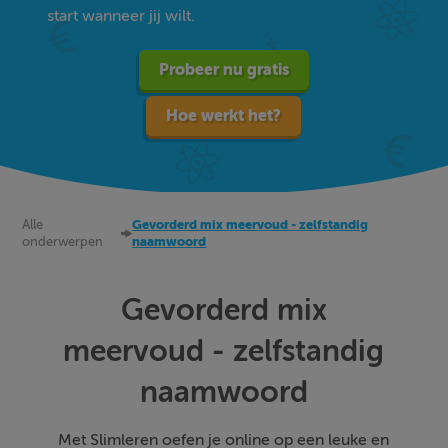
start wanneer jij wilt.
Probeer nu gratis
Hoe werkt het?
Alle
Gevorderd mix meervoud - zelfstandig
onderwerpen
naamwoord
Gevorderd mix
meervoud - zelfstandig
naamwoord
Met Slimleren oefen je online op een leuke en