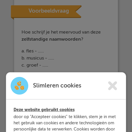
Voorbeeldvraag
Hoe schrijf je het meervoud van deze
zelfstandige naamwoorden
?
a. fles - .....
b. musicus - .....
c. groef - .....
Slimleren cookies
Uitwerkingen
a. fles -
flessen
b.
musicus -
musici
Deze website gebruikt cookies
c.
groef -
groeven
door op "Accepteer cookies" te klikken, stem je in met
het gebruik van cookies en andere technologieën om
persoonlijke data te verwerken. Cookies worden door