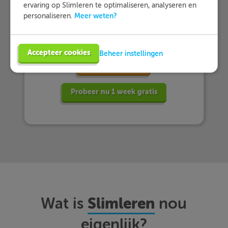
ervaring op Slimleren te optimaliseren, analyseren en
… en dat zij Slimleren gemiddeld
Meer weten?
personaliseren.
beoordelen
met een 9,2!
Accepteer cookies
Beheer instellingen
Meer informatie
Probeer nu 1 week gratis
Slimleren
Wat is
nou
eigenlijk?