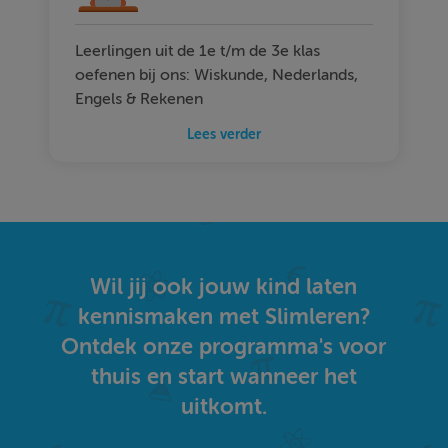
Leerlingen uit de 1e t/m de 3e klas
oefenen bij ons: Wiskunde, Nederlands,
Engels & Rekenen
Lees verder
Wil jij ook jouw kind laten
kennismaken met Slimleren?
Ontdek onze programma's voor
thuis en start wanneer het
uitkomt.