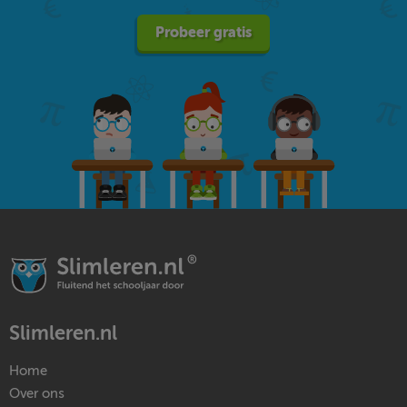
Probeer gratis
Slimleren.nl
Home
Over ons