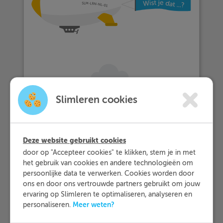
Slimleren cookies
… meer dan 25.000 leerlingen met
Slimleren oefenen…
Deze website gebruikt cookies
door op "Accepteer cookies" te klikken, stem je in met
het gebruik van cookies en andere technologieën om
… en dat zij Slimleren gemiddeld
persoonlijke data te verwerken. Cookies worden door
beoordelen
met een 9,2!
ons en door ons vertrouwde partners gebruikt om jouw
ervaring op Slimleren te optimaliseren, analyseren en
Meer weten?
personaliseren.
Meer informatie