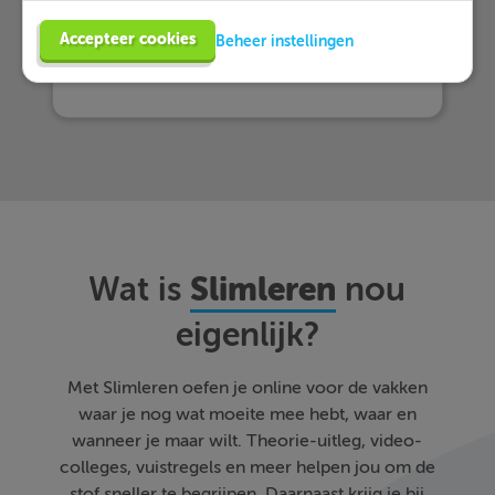
Accepteer cookies
Beheer instellingen
Probeer nu 1 week gratis
Slimleren
Wat is
nou
eigenlijk?
Met Slimleren oefen je online voor de vakken
waar je nog wat moeite mee hebt, waar en
wanneer je maar wilt. Theorie-uitleg, video-
colleges, vuistregels en meer helpen jou om de
stof sneller te begrijpen. Daarnaast krijg je bij