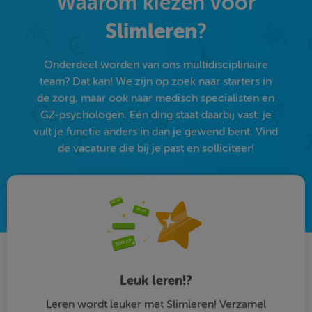
Waarom kiezen voor
Slimleren
?
Onderdeel worden van ons multidisciplinaire
team? Dat kan! We zijn op zoek naar starters in
de zorg, maar ook naar medisch specialisten en
GZ-psychologen. Eén ding staat daarbij vast: je
vult je functie anders in dan je gewend bent. Vind
de vacature die bij je past en solliciteer!
Leuk leren!?
Leren wordt leuker met Slimleren! Verzamel