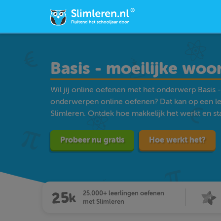
Basis - moeilijke wo
Wil jij online oefenen met het onderwerp Basis -
onderwerpen online oefenen? Dat kan op een l
Slimleren. Ontdek hoe makkelijk het werkt en star
Probeer nu gratis
Hoe werkt het?
25.000+ leerlingen oefenen
met Slimleren