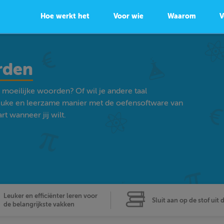
Hoe werkt het
Voor wie
Waarom
V
orden
 moeilijke woorden? Of wil je andere taal
euke en leerzame manier met de oefensoftware van
t wanneer jij wilt.
Leuker en efficiënter leren voor
Sluit aan op de stof uit 
de belangrijkste vakken