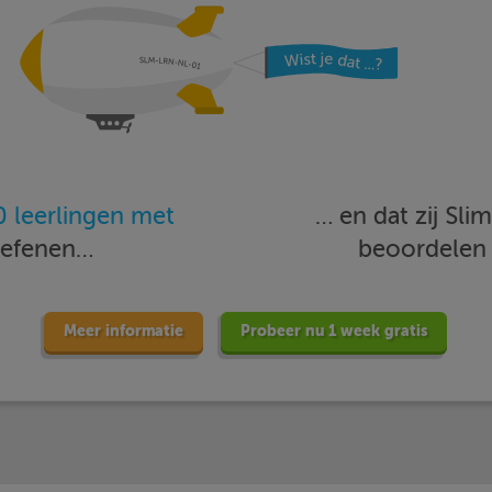
 leerlingen met
… en dat zij Sl
oefenen…
beoordele
Meer informatie
Probeer nu 1 week gratis