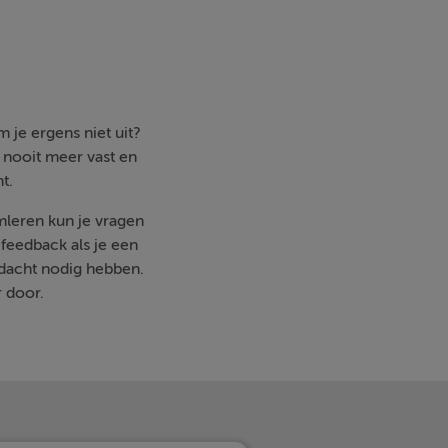
 je ergens niet uit?
e nooit meer vast en
t.
imleren kun je vragen
feedback als je een
ndacht nodig hebben.
r door.