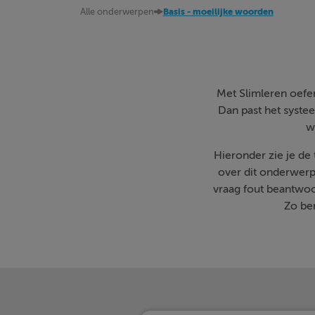
Alle onderwerpen
Basis - moeilijke woorden
Met Slimleren oefen 
Dan past het systee
w
Hieronder zie je de
over dit onderwerp
vraag fout beantwoo
Zo ben