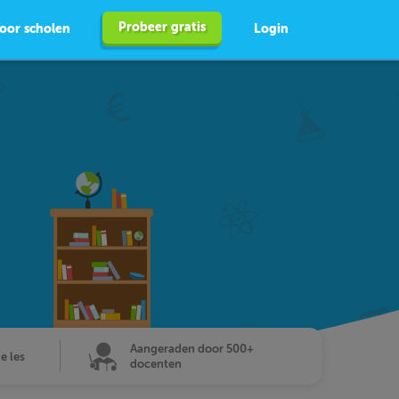
Probeer gratis
oor scholen
Login
Aangeraden door 500+
de les
docenten