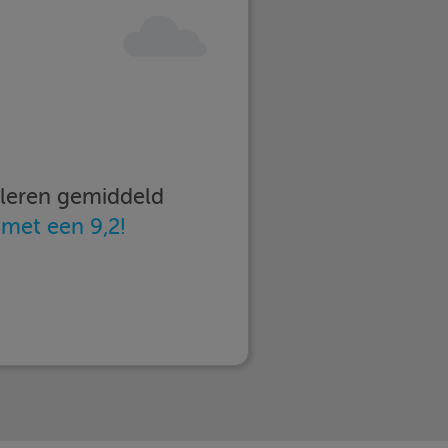
imleren gemiddeld
n
met een 9,2!