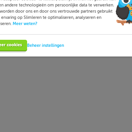
moeite mee hebt. Zo ben je beter voorbereid en heb je nooit m
en andere technologieën om persoonlijke data te verwerken.
voor toetsen.
worden door ons en door ons vertrouwde partners gebruikt
ervaring op Slimleren te optimaliseren, analyseren en
Meer weten?
iseren.
Meer informatie
Probeer nu gratis
eer cookies
Beheer instellingen