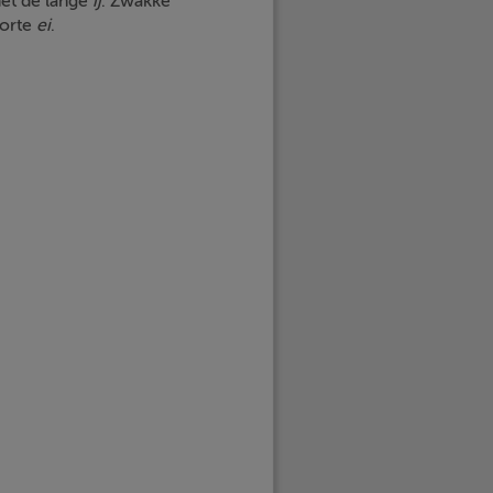
et de lange
ij
. Zwakke
korte
ei
.