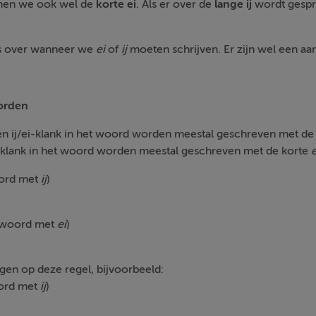
en we ook wel de
korte ei
. Als er over de
lange ij
wordt gespr
els over wanneer we
ei
of
ij
moeten schrijven. Er zijn wel een aan
orden
 ij/ei-klank in het woord worden meestal geschreven met de
klank in het woord worden meestal geschreven met de korte
e
woord met
ij
)
erkwoord met
ei
)
gen op deze regel, bijvoorbeeld:
oord met
ij
)