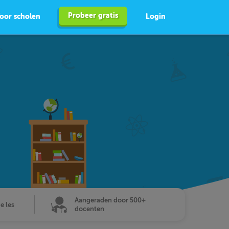
Probeer gratis
oor scholen
Login
Aangeraden door 500+
de les
docenten