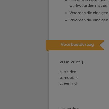
Sterke werkwoorden me
werkwoorden met een i
Woorden die eindigen o
Woorden die eindigen op
Voorbeeldvraag
Vul in '
ei
' of '
ij
'.
a. str..den
b. moeil..k
c. eenh..d
Uitwerking