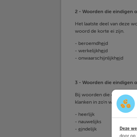
2 - Woorden die eindigen o
Het laatste deel van deze woor
woord de korte ei zijn.
- beroemdh
ei
d
- werkel
ij
kh
ei
d
- onwaarsch
ij
nl
ij
kh
ei
d
3 - Woorden die eindigen op
Bij woorden die eindigen op li
klanken in zo'n woord met 
- heerl
ij
k
- nauwel
ij
ks
Deze web
-
ei
ndel
ij
k
door op 