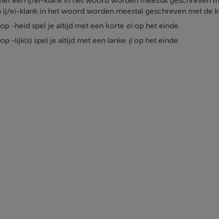
t een ij/ei-klank in het woord worden meestal geschreven m
j/ei-klank in het woord worden meestal geschreven met de 
p -heid spel je altijd met een korte
ei
op het einde.
 -lijk(s) spel je altijd met een lanke
ij
op het einde.