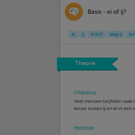
Basis - ei of ij?
ei
ij
ei of ij?
lange ij
kor
Theorie
Uitdaging
Veel mensen twijfelen vaak o
keuze tussen
ij
en
ei
in een w
Methode