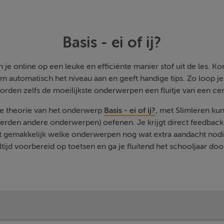
Basis - ei of ij?
je online op een leuke en efficiënte manier stof uit de les. Kom
m automatisch het niveau aan en geeft handige tips. Zo loop j
orden zelfs de moeilijkste onderwerpen een fluitje van een cen
de theorie van het onderwerp
Basis - ei of ij?
, met Slimleren kun
rden andere onderwerpen) oefenen. Je krijgt direct feedback a
t gemakkelijk welke onderwerpen nog wat extra aandacht nodi
ltijd voorbereid op toetsen en ga je fluitend het schooljaar doo