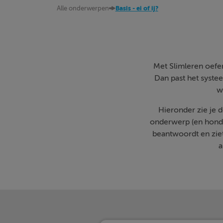
Alle onderwerpen
Basis - ei of ij?
Met Slimleren oefen 
Dan past het systee
w
Hieronder zie je 
onderwerp (en honde
beantwoordt en zie
a