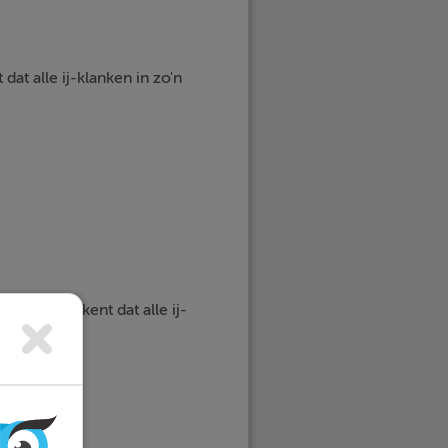
dat alle ij-klanken in zo'n
t niet betekent dat alle ij-