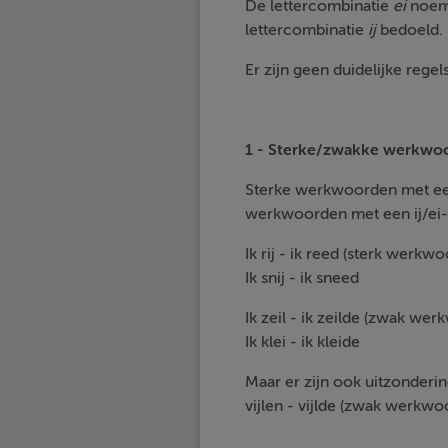
De lettercombinatie
ei
noem
lettercombinatie
ij
bedoeld.
Er zijn geen duidelijke reg
1 - Sterke/zwakke werkwo
Sterke werkwoorden met een
werkwoorden met een ij/ei-
Ik rij - ik reed (sterk werk
Ik snij - ik sneed
Ik zeil - ik zeilde (zwak w
Ik klei - ik kleide
Maar er zijn ook uitzonderin
vijlen - vijlde (zwak werkw