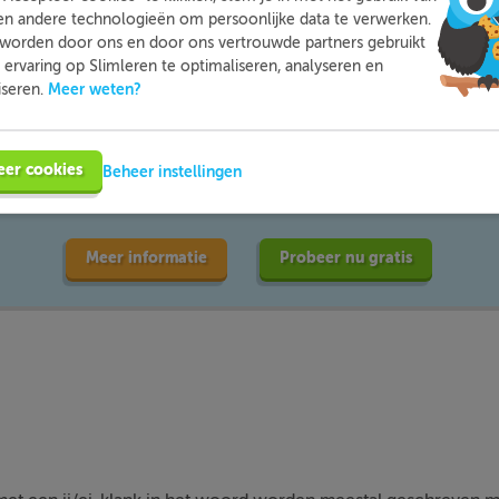
en andere technologieën om persoonlijke data te verwerken.
worden door ons en door ons vertrouwde partners gebruikt
ervaring op Slimleren te optimaliseren, analyseren en
Meer weten?
iseren.
mleren kun je op een leuke manier thuis extra oefenen met d
moeite mee hebt. Zo ben je beter voorbereid en heb je nooit m
eer cookies
Beheer instellingen
voor toetsen.
Meer informatie
Probeer nu gratis