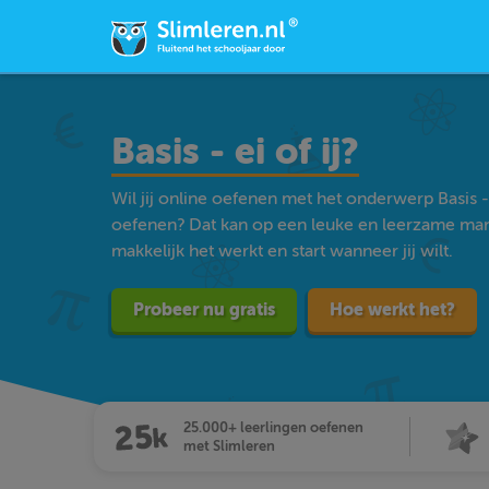
Basis - ei of ij?
Wil jij online oefenen met het onderwerp Basis - 
oefenen? Dat kan op een leuke en leerzame man
makkelijk het werkt en start wanneer jij wilt.
Probeer nu gratis
Hoe werkt het?
25.000+ leerlingen oefenen
met Slimleren