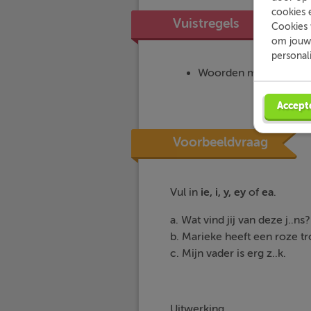
cookies 
Vuistregels
Cookies 
om jouw 
personal
Woorden met een ie-kl
Accept
Voorbeeldvraag
Vul in
ie, i, y, ey
of
ea
.
a. Wat vind jij van deze j..ns?
b. Marieke heeft een roze tro
c. Mijn vader is erg z..k.
Uitwerking