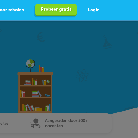
Probeer gratis
oor scholen
Login
Aangeraden door 500+
de les
docenten