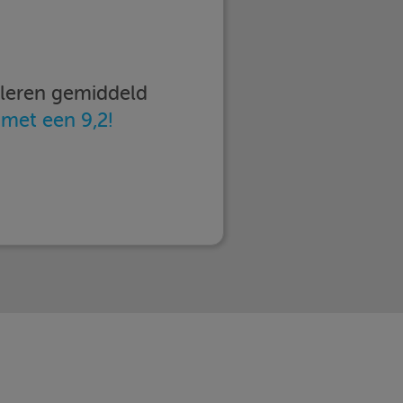
imleren gemiddeld
n
met een 9,2!