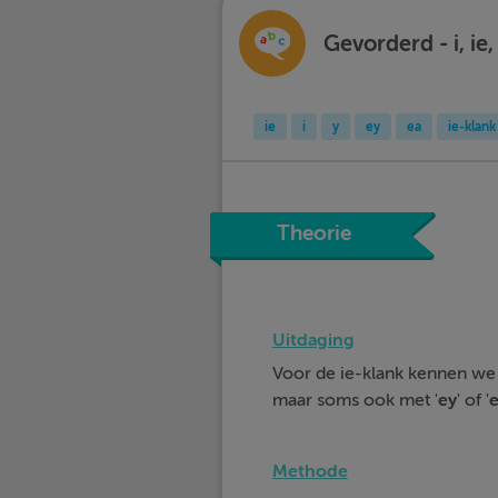
Gevorderd - i, ie,
ie
i
y
ey
ea
ie-klank
Theorie
Uitdaging
Voor de ie-klank kennen we 
maar soms ook met '
ey
' of '
Methode