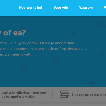
Hoe werkt het
Voor wie
Waarom
V
y of ea?
d - i, ie, y, ey of ea?? Of wil je andere taal
euke en leerzame manier met de oefensoftware van
t wanneer jij wilt.
Leuker en efficiënter leren voor
Sluit aan op de stof uit 
de belangrijkste vakken