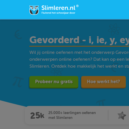
Gevorderd - i, ie, y, e
Wil jij online oefenen met het onderwerp Gevorder
onderwerpen online oefenen? Dat kan op een l
Slimleren. Ontdek hoe makkelijk het werkt en star
Probeer nu gratis
Hoe werkt het?
25.000+ leerlingen oefenen
met Slimleren