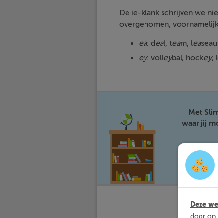
De ie-klank schrijven we nie
overgenomen, voornamelijk u
ea
: d
ea
l, t
ea
m, l
ea
seau
ey
: voll
ey
bal, hock
ey
, 
Met Sli
waar jij 
Deze web
door op 