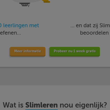
 leerlingen met
… en dat zij Sl
oefenen…
beoordele
Meer informatie
Probeer nu 1 week gratis
Slimleren
Wat is
nou eigenlijk?