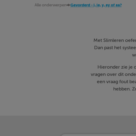
Alle onderwerpen
Gevorderd - i, ie, y, ey of ea?
Met Slimleren oefen 
Dan past het systee
w
Hieronder zie je
vragen over dit onde
een vraag fout b
hebben. Zo