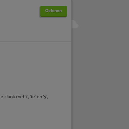
Oefenen
e klank met '
i
', '
ie
' en '
y
',