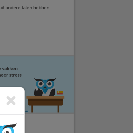
 uit andere talen hebben
e vakken
eer stress