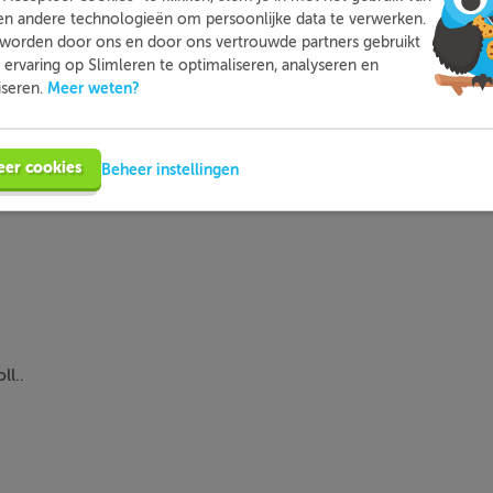
en andere technologieën om persoonlijke data te verwerken.
worden door ons en door ons vertrouwde partners gebruikt
ervaring op Slimleren te optimaliseren, analyseren en
Meer weten?
iseren.
ank kan je schrijven met
i
,
ie
,
y
,
ey
of
ea
.
eer cookies
Beheer instellingen
ll..