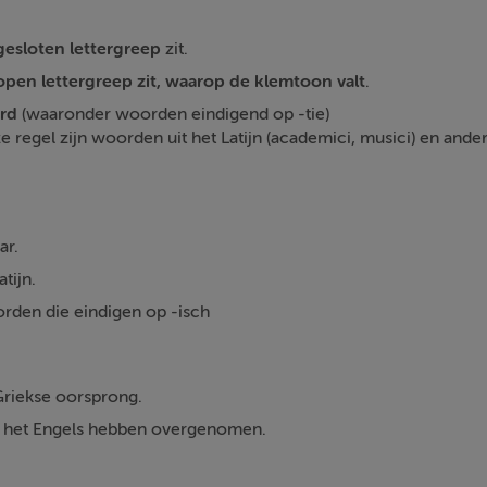
gesloten lettergreep
zit.
open lettergreep zit, waarop de klemtoon valt
.
rd
(waaronder woorden eindigend op -tie)
 regel zijn woorden uit het Latijn (academici, musici) en ander
ar.
tijn.
rden die eindigen op -isch
riekse oorsprong.
t het Engels hebben overgenomen.