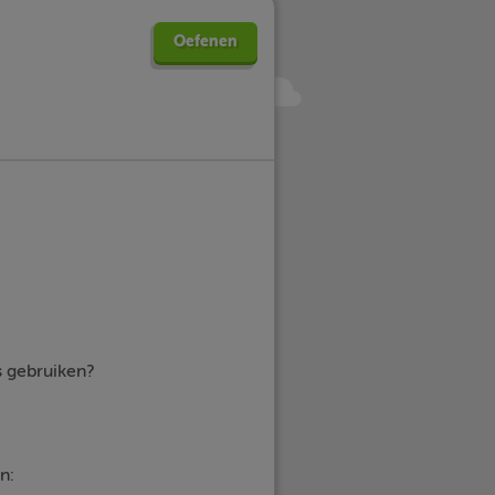
Oefenen
s
gebruiken?
n: