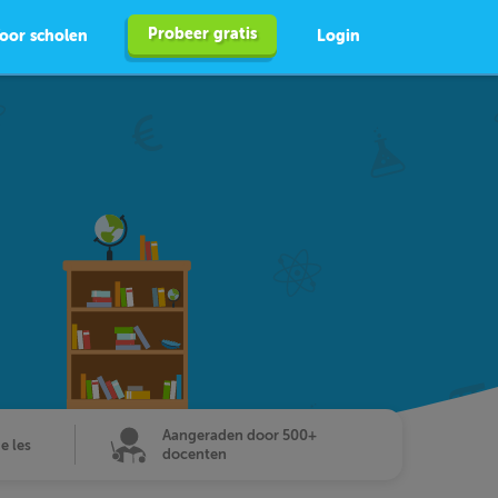
Probeer gratis
oor scholen
Login
Aangeraden door 500+
de les
docenten