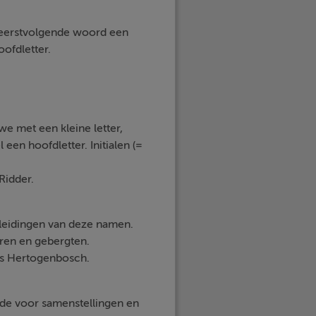
et eerstvolgende woord een
oofdletter.
e met een kleine letter,
 een hoofdletter. Initialen (=
Ridder.
fleidingen van deze namen.
eren en gebergten.
 's Hertogenbosch.
fde voor samenstellingen en