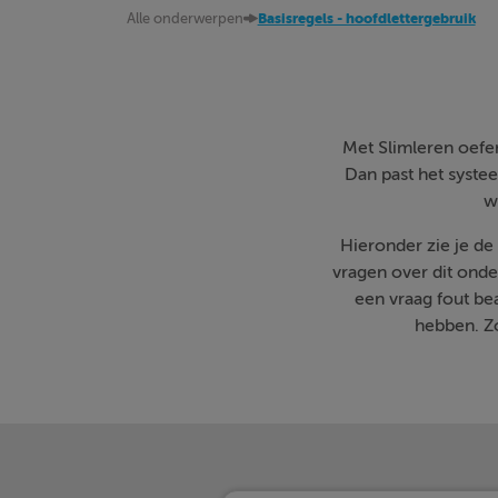
Alle onderwerpen
Basisregels - hoofdlettergebruik
Met Slimleren oefen 
Dan past het systee
w
Hieronder zie je d
vragen over dit onde
een vraag fout b
hebben. Zo