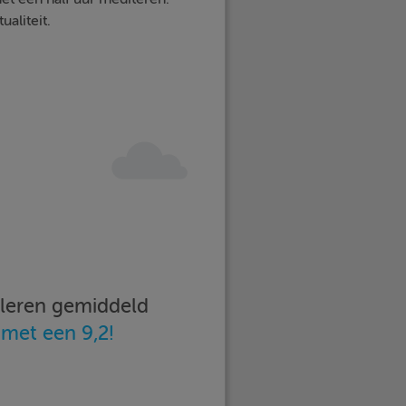
aliteit.
imleren gemiddeld
n
met een 9,2!