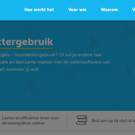
Hoe werkt het
Voor wie
Waarom
V
ttergebruik
gels - hoofdlettergebruik? Of wil je andere taal
euke en leerzame manier met de oefensoftware van
t wanneer jij wilt.
Leuker en efficiënter leren voor
Sluit aan op de stof uit 
de belangrijkste vakken