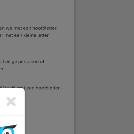
ven we met een hoofdletter.
 met een kleine letter.
 heilige personen of
r.
jf je dit met een hoofdletter.
ine letter.