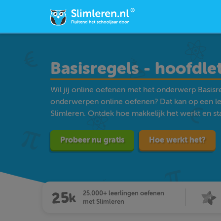
Basisregels - hoofdle
Wil jij online oefenen met het onderwerp Basisre
onderwerpen online oefenen? Dat kan op een l
Slimleren. Ontdek hoe makkelijk het werkt en star
Probeer nu gratis
Hoe werkt het?
25.000+ leerlingen oefenen
met Slimleren