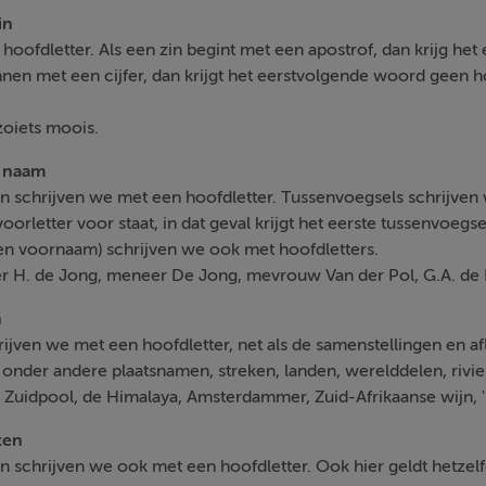
in
 hoofdletter. Als een zin begint met een apostrof, dan krijg h
nnen met een cijfer, dan krijgt het eerstvolgende woord geen h
zoiets moois.
n naam
 schrijven we met een hoofdletter. Tussenvoegsels schrijven w
orletter voor staat, in dat geval krijgt het eerste tussenvoegsel
 een voornaam) schrijven we ook met hoofdletters.
r H. de Jong, meneer De Jong, mevrouw Van der Pol, G.A. de 
n
ijven we met een hoofdletter, net als de samenstellingen en a
 onder andere plaatsnamen, streken, landen, werelddelen, rivi
, Zuidpool, de Himalaya, Amsterdammer, Zuid-Afrikaanse wijn,
ten
n schrijven we ook met een hoofdletter. Ook hier geldt hetzel