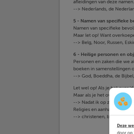
afleidingen van deze namen
--> Nederlands, de Nederland
5
- Namen van specifieke 
Namen van specifieke bevolk
Maar let op! Want overkoepe
--> Belg, Noor, Russen, Eski
6 - Heilige personen en ob
Personen en zaken die we al
boeken in samenstellingen o
--> God, Boeddha, de Bijbel,
Let wel op! Als je het over 'd
Maar als je het over een spec
--> Nadat ik op zondag naa
Religies en aanhangers van g
--> christenen, boeddhist, is
Deze web
door op 