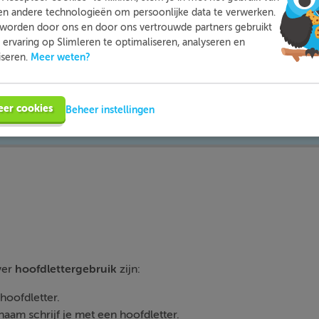
en andere technologieën om persoonlijke data te verwerken.
worden door ons en door ons vertrouwde partners gebruikt
mleren kun je op een leuke manier thuis extra oefenen met d
ervaring op Slimleren te optimaliseren, analyseren en
moeite mee hebt. Zo ben je beter voorbereid en heb je nooit m
Meer weten?
iseren.
voor toetsen.
eer cookies
Beheer instellingen
Meer informatie
Probeer nu gratis
ver
hoofdlettergebruik
zijn:
hoofdletter.
naam schrijf je met een hoofdletter.