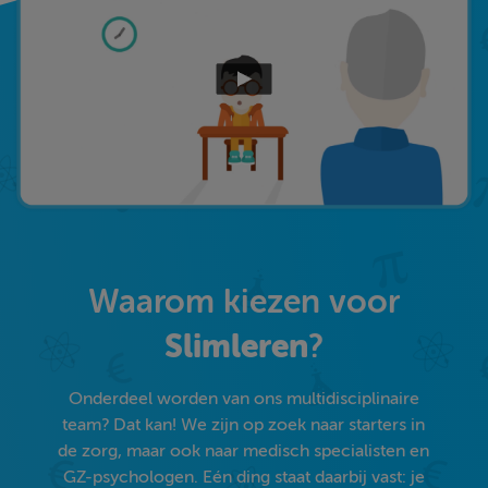
Waarom kiezen voor
Slimleren
?
Onderdeel worden van ons multidisciplinaire
team? Dat kan! We zijn op zoek naar starters in
de zorg, maar ook naar medisch specialisten en
GZ-psychologen. Eén ding staat daarbij vast: je