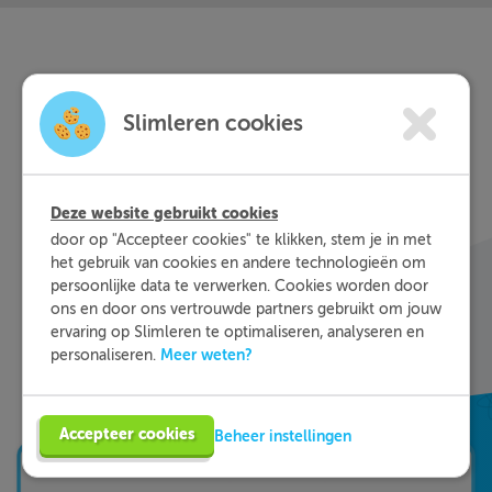
Slimleren
Wat is
nou
Slimleren cookies
eigenlijk?
Met Slimleren oefen je online voor de vakken
Deze website gebruikt cookies
waar je nog wat moeite mee hebt, waar en
door op "Accepteer cookies" te klikken, stem je in met
wanneer je maar wilt. Theorie-uitleg, video-
het gebruik van cookies en andere technologieën om
colleges, vuistregels en meer helpen jou om de
persoonlijke data te verwerken. Cookies worden door
stof sneller te begrijpen. Daarnaast krijg je bij
ons en door ons vertrouwde partners gebruikt om jouw
ieder fout gegeven antwoord direct een heldere
ervaring op Slimleren te optimaliseren, analyseren en
uitleg hoe je de vraag het beste kunt oplossen.
Meer weten?
personaliseren.
Zo leer je sneller en effectiever; dat is pas
Slimleren!
Accepteer cookies
Beheer instellingen