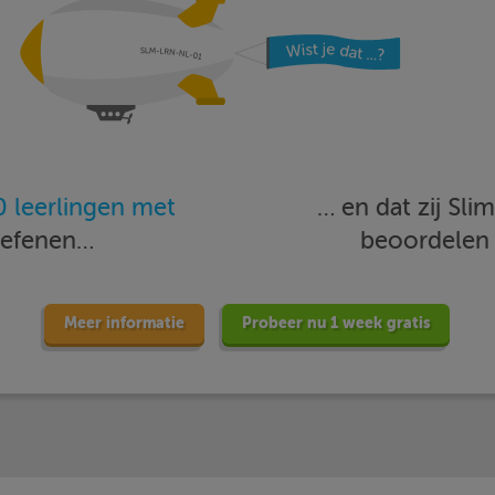
 leerlingen met
… en dat zij Sl
oefenen…
beoordele
Meer informatie
Probeer nu 1 week gratis