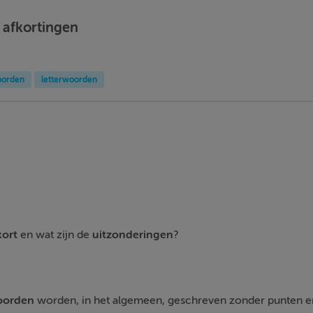
 afkortingen
woorden
letterwoorden
kort
en wat zijn de
uitzonderingen
?
woorden
worden, in het algemeen, geschreven zonder punten 