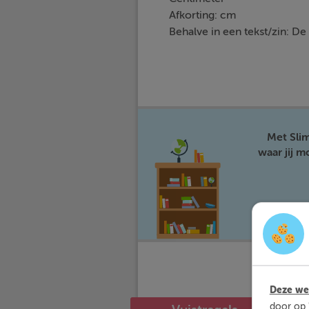
Afkorting: cm
Behalve in een tekst/zin: De 
Met Sli
waar jij 
Deze web
door op 