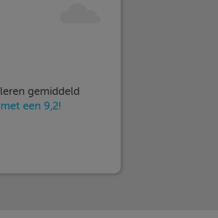
imleren gemiddeld
n
met een 9,2!