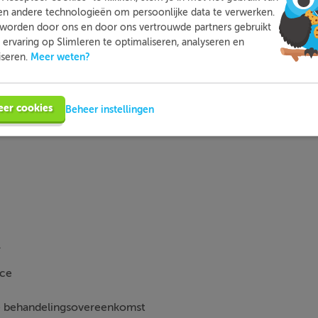
en andere technologieën om persoonlijke data te verwerken.
worden door ons en door ons vertrouwde partners gebruikt
ervaring op Slimleren te optimaliseren, analyseren en
 het
afkorten
van woorden zijn als volgt:
Meer weten?
iseren.
nten: opleidingen.
ten: wetten, regelingen, overheidsplannen, ziekten.
eer cookies
Beheer instellingen
n.
.
nce
e behandelingsovereenkomst