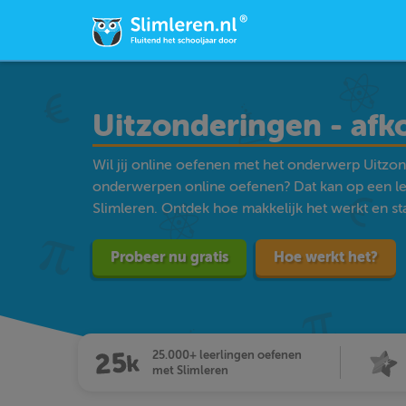
Uitzonderingen - afk
Wil jij online oefenen met het onderwerp Uitzond
onderwerpen online oefenen? Dat kan op een l
Slimleren. Ontdek hoe makkelijk het werkt en star
Probeer nu gratis
Hoe werkt het?
25.000+ leerlingen oefenen
met Slimleren