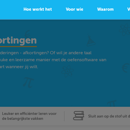
Hoe werkt het
Voor wie
Waarom
V
ortingen
eringen - afkortingen? Of wil je andere taal
euke en leerzame manier met de oefensoftware van
t wanneer jij wilt.
Leuker en efficiënter leren voor
Sluit aan op de stof uit 
de belangrijkste vakken