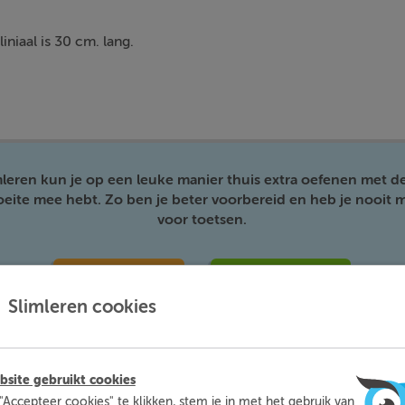
liniaal is 30 cm. lang.
mleren kun je op een leuke manier thuis extra oefenen met d
moeite mee hebt. Zo ben je beter voorbereid en heb je nooit m
voor toetsen.
Meer informatie
Probeer nu gratis
Slimleren cookies
site gebruikt cookies
"Accepteer cookies" te klikken, stem je in met het gebruik van