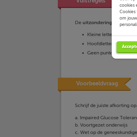
Vuistregels
cookies 
Cookies 
om jouw 
De
uitzonderingen
omtrent
personal
Kleine letters, geen pu
Hoofdletters, geen pun
Accept
Geen punten: eenhede
Voorbeeldvraag
Schrijf de juiste afkorting op
a. Impaired Glucose Tolera
b. Voortgezet onderwijs
c. Wet op de geneeskundig