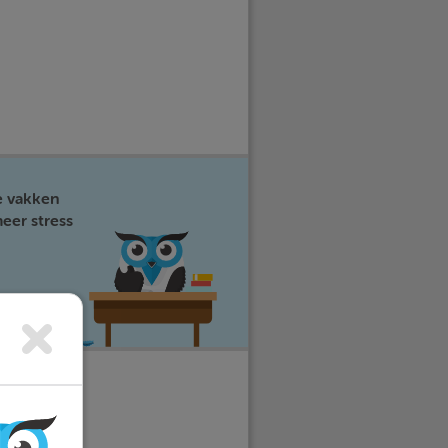
e vakken
eer stress