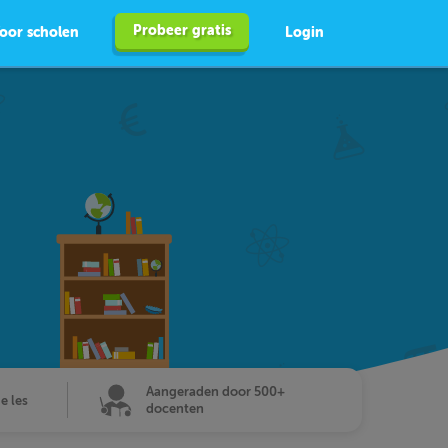
Probeer gratis
oor scholen
Login
Aangeraden door 500+
de les
docenten