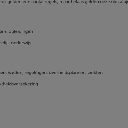
voor gelden een aantal regels, maar helaas gelden deze niet al
nten:
opleidingen
lijk onderwijs
ten:
wetten, regelingen, overheidsplannen, ziekten
ktheidsverzekering