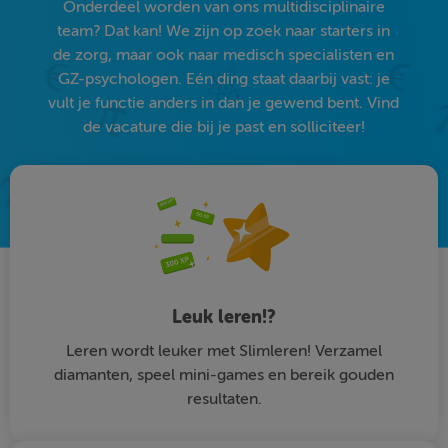
Onderdeel worden van ons multidisciplinaire
team? Dat kan! We zijn op zoek naar starters in
de zorg, maar ook naar medisch specialisten en
GZ-psychologen. Eén ding staat daarbij vast: je
vult je functie anders in dan je gewend bent. Vind
de vacature die bij je past en solliciteer!
Leuk leren!?
Leren wordt leuker met Slimleren! Verzamel
diamanten, speel mini-games en bereik gouden
resultaten.