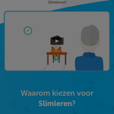
Slimleren!
Waarom kiezen voor
Slimleren
?