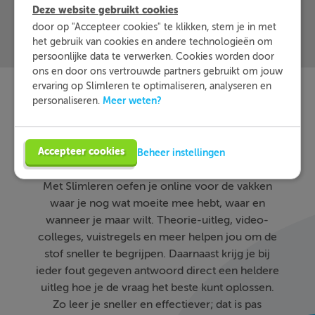
Deze website gebruikt cookies
door op "Accepteer cookies" te klikken, stem je in met
het gebruik van cookies en andere technologieën om
persoonlijke data te verwerken. Cookies worden door
ons en door ons vertrouwde partners gebruikt om jouw
ervaring op Slimleren te optimaliseren, analyseren en
Meer weten?
personaliseren.
Slimleren
Wat is
nou
eigenlijk?
Accepteer cookies
Beheer instellingen
Met Slimleren oefen je online voor de vakken
waar je nog wat moeite mee hebt, waar en
wanneer je maar wilt. Theorie-uitleg, video-
colleges, vuistregels en meer helpen jou om de
stof sneller te begrijpen. Daarnaast krijg je bij
ieder fout gegeven antwoord direct een heldere
uitleg hoe je de vraag het beste kunt oplossen.
Zo leer je sneller en effectiever; dat is pas