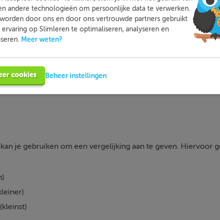
en andere technologieën om persoonlijke data te verwerken.
voor toetsen.
worden door ons en door ons vertrouwde partners gebruikt
ervaring op Slimleren te optimaliseren, analyseren en
Meer informatie
Probeer nu gratis
Meer weten?
iseren.
eer cookies
Beheer instellingen
kan je gebruiken om een vergelijking aan te geven. Hiervoor ge
n)
kleiner)
(kleinst)