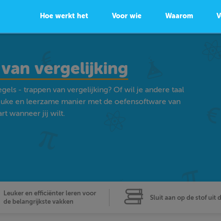
Hoe werkt het
Voor wie
Waarom
V
 van vergelijking
els - trappen van vergelijking? Of wil je andere taal
euke en leerzame manier met de oefensoftware van
t wanneer jij wilt.
Leuker en efficiënter leren voor
Sluit aan op de stof uit 
de belangrijkste vakken