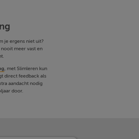
ing
 je ergens niet uit?
e nooit meer vast en
t.
ng
, met Slimleren kun
t direct feedback als
xtra aandacht nodig
ljaar door.