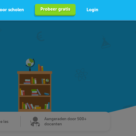
Probeer gratis
oor scholen
Login
Aangeraden door 500+
de les
docenten