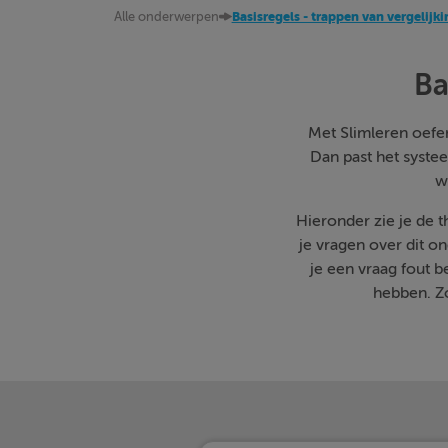
Alle onderwerpen
Basisregels - trappen van vergelijki
Ba
Met Slimleren oefen 
Dan past het systee
w
Hieronder zie je de 
je vragen over dit o
je een vraag fout 
hebben. Zo