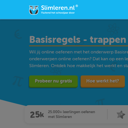
Basisregels - trappen
Wil jij online oefenen met het onderwerp Basisreg
onderwerpen online oefenen? Dat kan op een l
Slimleren. Ontdek hoe makkelijk het werkt en star
Probeer nu gratis
Hoe werkt het?
25.000+ leerlingen oefenen
met Slimleren