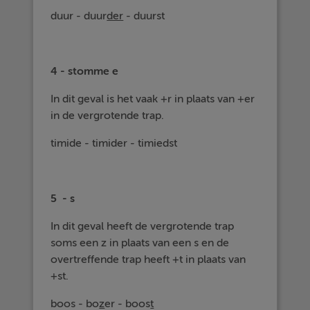
duur - duur
der
- duurst
4 - stomme e
In dit geval is het vaak +r in plaats van +er
in de vergrotende trap.
timide - timider - timiedst
5 - s
In dit geval heeft de vergrotende trap
soms een z in plaats van een s en de
overtreffende trap heeft +t in plaats van
+st.
boos - bo
z
er - boos
t