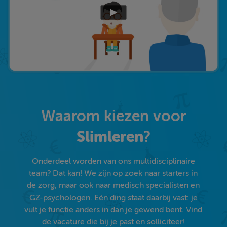
Waarom kiezen voor
Slimleren
?
Onderdeel worden van ons multidisciplinaire
team? Dat kan! We zijn op zoek naar starters in
de zorg, maar ook naar medisch specialisten en
GZ-psychologen. Eén ding staat daarbij vast: je
vult je functie anders in dan je gewend bent. Vind
de vacature die bij je past en solliciteer!