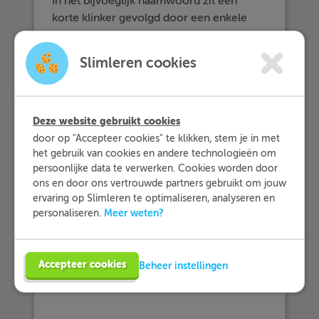
In het bijvoeglijk naamwoord zit een
korte klinker gevolgd door een enkele
medeklinker. In dit geval verdubbelt de
medeklinker in de vergrotende trap.
Slimleren cookies
fris - frisser - frist
b. In het bijvoeglijk naamwoord zit een
Deze website gebruikt cookies
dubbele klinker gevolgd door een enkele
door op "Accepteer cookies" te klikken, stem je in met
medeklinker. In dit geval verdwijnt een
het gebruik van cookies en andere technologieën om
van de klinkers in de vergrotende trap.
persoonlijke data te verwerken. Cookies worden door
ons en door ons vertrouwde partners gebruikt om jouw
extreem - extremer - extreemst
ervaring op Slimleren te optimaliseren, analyseren en
Meer weten?
personaliseren.
c. Het bijvoeglijk naamwoord eindigt op
een
r
. In dit geval komt er vaak +der in
plaats van +er in de vergrotende trap:
Accepteer cookies
Beheer instellingen
somber - somberder - somberst