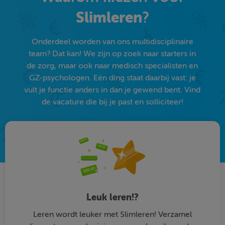
Slimleren
?
Onderdeel worden van ons multidisciplinaire
team? Dat kan! We zijn op zoek naar starters in
de zorg, maar ook naar medisch specialisten en
GZ-psychologen. Eén ding staat daarbij vast: je
vult je functie anders in dan je gewend bent. Vind
de vacature die bij je past en solliciteer!
Leuk leren!?
Leren wordt leuker met Slimleren! Verzamel