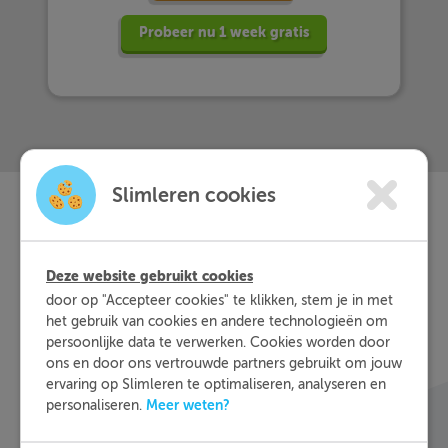
Probeer nu 1 week gratis
Slimleren cookies
Slimleren
Wat is
nou
Deze website gebruikt cookies
eigenlijk?
door op "Accepteer cookies" te klikken, stem je in met
het gebruik van cookies en andere technologieën om
Met Slimleren oefen je online voor de vakken
persoonlijke data te verwerken. Cookies worden door
ons en door ons vertrouwde partners gebruikt om jouw
waar je nog wat moeite mee hebt, waar en
ervaring op Slimleren te optimaliseren, analyseren en
wanneer je maar wilt. Theorie-uitleg, video-
Meer weten?
personaliseren.
colleges, vuistregels en meer helpen jou om de
stof sneller te begrijpen. Daarnaast krijg je bij