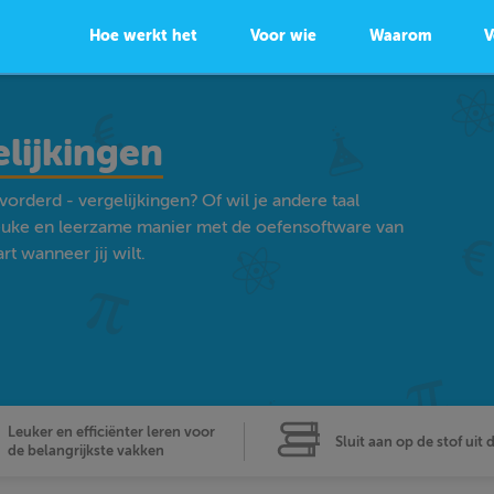
Hoe werkt het
Voor wie
Waarom
V
lijkingen
orderd - vergelijkingen? Of wil je andere taal
euke en leerzame manier met de oefensoftware van
t wanneer jij wilt.
Leuker en efficiënter leren voor
Sluit aan op de stof uit 
de belangrijkste vakken