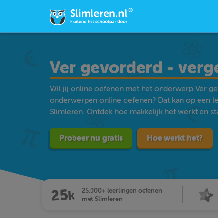
Ver gevorderd - verge
Wil jij online oefenen met het onderwerp Ver gev
onderwerpen online oefenen? Dat kan op een l
Slimleren. Ontdek hoe makkelijk het werkt en star
Probeer nu gratis
Hoe werkt het?
25.000+ leerlingen oefenen
met Slimleren