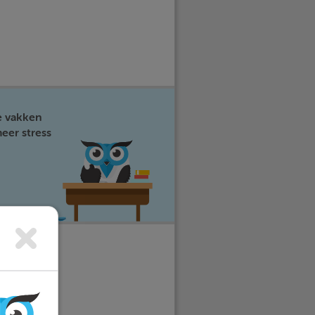
e vakken
eer stress