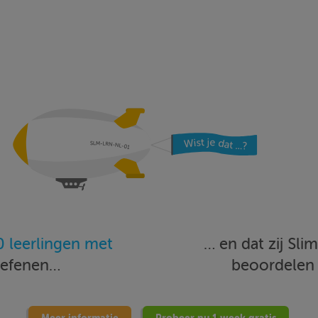
 leerlingen met
… en dat zij Sl
oefenen…
beoordele