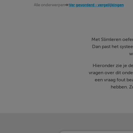
Alle onderwerpen
Ver gevorderd - vergelijkingen
Met Slimleren oefen 
Dan past het systee
w
Hieronder zie je d
vragen over dit onde
een vraag fout b
hebben. Zo