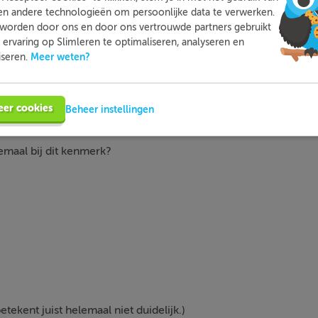
en andere technologieën om persoonlijke data te verwerken.
worden door ons en door ons vertrouwde partners gebruikt
rdt (meestal) een
kenmerk
van een
object
vergeleken met een
ervaring op Slimleren te optimaliseren, analyseren en
Meer weten?
iseren.
eer cookies
Beheer instellingen
emaal bij dit kenmerk?
betekent juist helemaal niet duidelijk.)