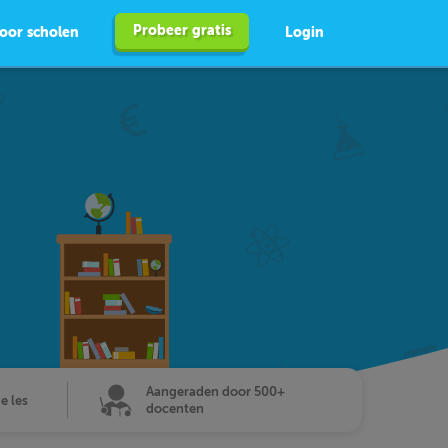
Probeer gratis
oor scholen
Login
Aangeraden door 500+
de les
docenten