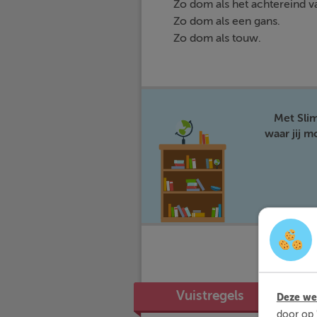
Zo dom als het achtereind v
Zo dom als een gans.
Zo dom als touw.
Met Sli
waar jij 
Vuistregels
Deze web
door op 