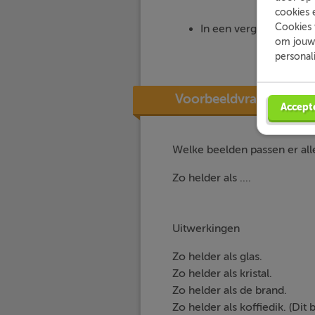
cookies 
Cookies 
In een vergelijking wo
om jouw 
personal
Voorbeeldvraag
Accept
Welke beelden passen er all
Zo helder als ....
Uitwerkingen
Zo helder als glas.
Zo helder als kristal.
Zo helder als de brand.
Zo helder als koffiedik. (Dit 