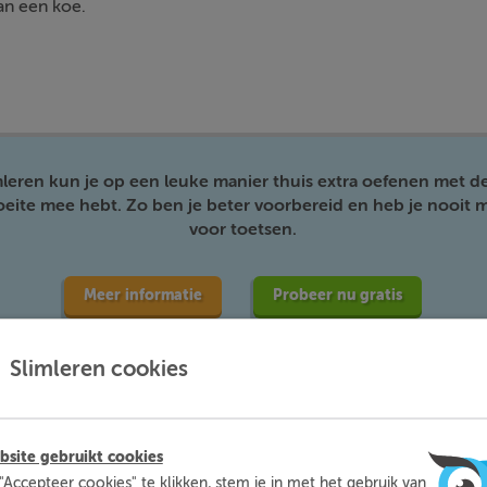
an een koe.
mleren kun je op een leuke manier thuis extra oefenen met d
moeite mee hebt. Zo ben je beter voorbereid en heb je nooit m
voor toetsen.
Meer informatie
Probeer nu gratis
Slimleren cookies
site gebruikt cookies
"Accepteer cookies" te klikken, stem je in met het gebruik van