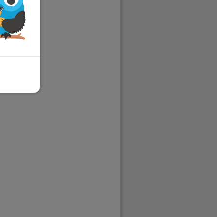
beeld
.