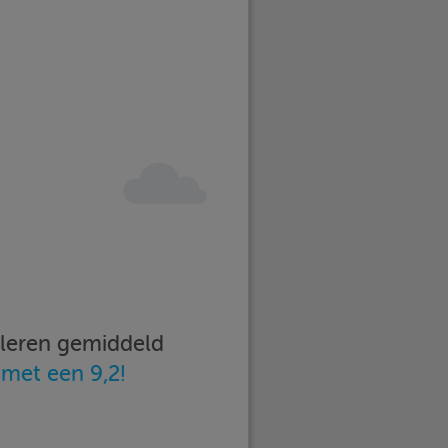
imleren gemiddeld
n
met een 9,2!