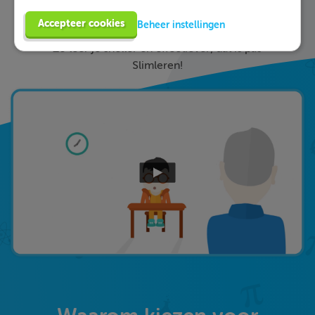
ieder fout gegeven antwoord direct een heldere
Accepteer cookies
Beheer instellingen
uitleg hoe je de vraag het beste kunt oplossen.
Zo leer je sneller en effectiever; dat is pas
Slimleren!