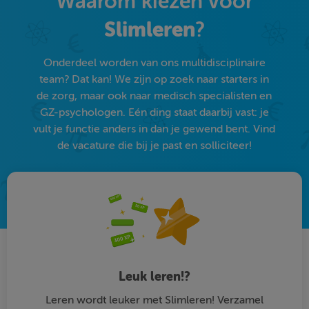
Waarom kiezen voor
Slimleren
?
Onderdeel worden van ons multidisciplinaire
team? Dat kan! We zijn op zoek naar starters in
de zorg, maar ook naar medisch specialisten en
GZ-psychologen. Eén ding staat daarbij vast: je
vult je functie anders in dan je gewend bent. Vind
de vacature die bij je past en solliciteer!
Leuk leren!?
Leren wordt leuker met Slimleren! Verzamel