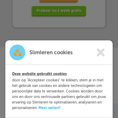
Probeer nu 1 week gratis
Slimleren cookies
Slimleren
Wat is
nou
Deze website gebruikt cookies
eigenlijk?
door op "Accepteer cookies" te klikken, stem je in met
het gebruik van cookies en andere technologieën om
persoonlijke data te verwerken. Cookies worden door
Met Slimleren oefen je online voor de vakken
ons en door ons vertrouwde partners gebruikt om jouw
waar je nog wat moeite mee hebt, waar en
ervaring op Slimleren te optimaliseren, analyseren en
wanneer je maar wilt. Theorie-uitleg, video-
Meer weten?
personaliseren.
colleges, vuistregels en meer helpen jou om de
stof sneller te begrijpen. Daarnaast krijg je bij