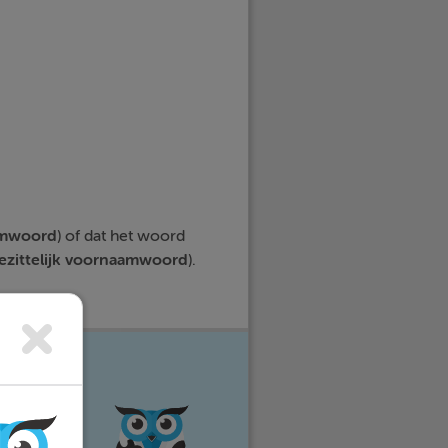
amwoord
) of dat het woord
ezittelijk voornaamwoord
).
e vakken
eer stress