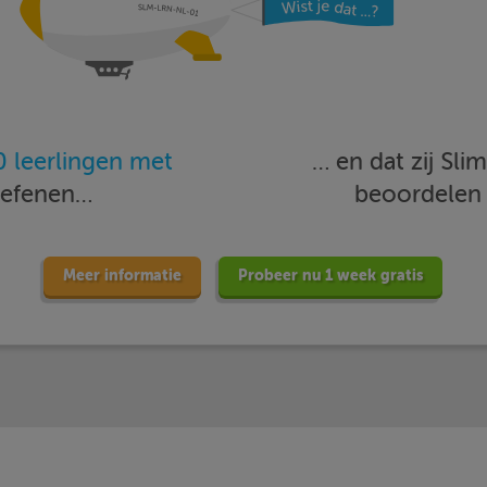
 leerlingen met
… en dat zij Sl
oefenen…
beoordele
Meer informatie
Probeer nu 1 week gratis