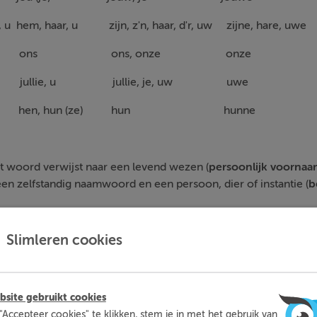
, u hem, haar, u zijn, z'n, haar, d'r, uw zijne, hare, uwe
j (we) ons ons, onze onze
, u jullie, u jullie, je, uw uwe
 (ze) hen, hun (ze) hun hunne
et woord verwijst naar een levend wezen (
persoonlijk voorna
een zelfstandig naamwoord en een persoon, dier of instantie (
b
Slimleren cookies
mleren kun je op een leuke manier thuis extra oefenen met d
moeite mee hebt. Zo ben je beter voorbereid en heb je nooit m
voor toetsen.
site gebruikt cookies
"Accepteer cookies" te klikken, stem je in met het gebruik van