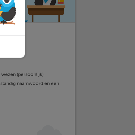
 wezen (persoonlijk).
elfstandig naamwoord en een