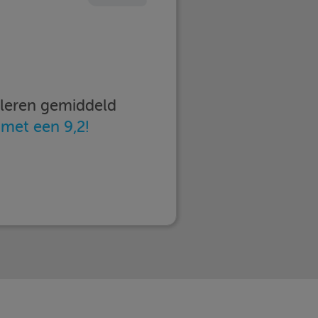
imleren gemiddeld
n
met een 9,2!