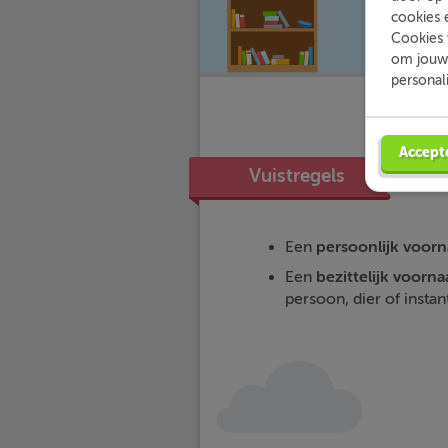
cookies 
Cookies 
om jouw 
personal
Accept
Vuistregels
Een
persoonlijk voo
Een
bezittelijk voor
persoon, dier of instanti