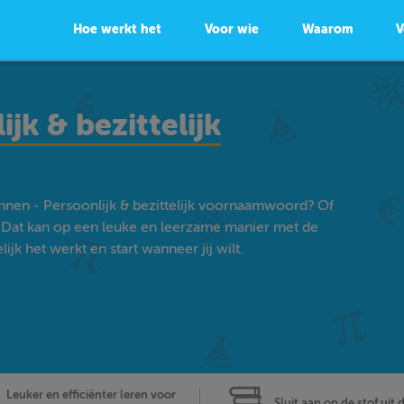
Hoe werkt het
Voor wie
Waarom
V
jk & bezittelijk
nnen - Persoonlijk & bezittelijk voornaamwoord? Of
 Dat kan op een leuke en leerzame manier met de
k het werkt en start wanneer jij wilt.
Leuker en efficiënter leren voor
Sluit aan op de stof uit 