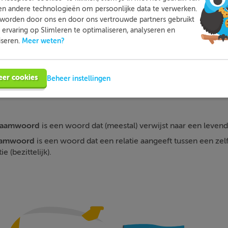
en andere technologieën om persoonlijke data te verwerken.
Meer informatie
Probeer nu gratis
worden door ons en door ons vertrouwde partners gebruikt
ervaring op Slimleren te optimaliseren, analyseren en
Meer weten?
iseren.
eer cookies
Beheer instellingen
rnaamwoord
is een woord dat (meestal) verwijst naar een levend
naamwoord
is een woord dat een relatie aangeeft tussen een z
e (bezittelijk).