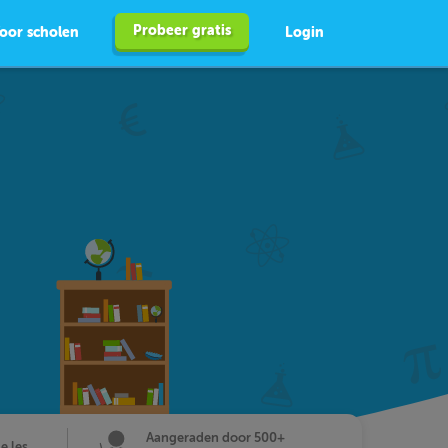
Probeer gratis
oor scholen
Login
Aangeraden door 500+
de les