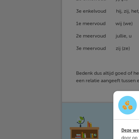
3e enkelvoud hij, zij, het
1e meervoud wi
2e meervoud jullie
3e meervoud zij
Bedenk dus altijd goed of h
een relatie aangeeft tussen 
Met Sli
waar jij 
Deze web
door op 