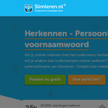
Herkennen - Persoonli
voornaamwoord
Wil jij online oefenen met het onderwerp Herke
wil je andere taal onderwerpen online oefenen?
oefensoftware van Slimleren. Ontdek hoe makkelij
Probeer nu gratis
Hoe werkt het?
25.000+ leerlingen oefenen