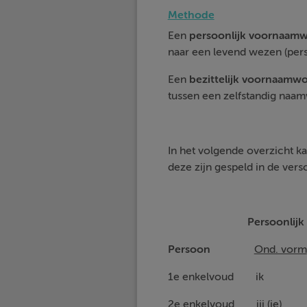
Methode
Een
persoonlijk voornaam
naar een levend wezen (pers
Een
bezittelijk voornaamw
tussen een zelfstandig naamw
In het volgende overzicht k
deze zijn gespeld in de versc
Persoonli
Persoon
Ond. vorm
1e enkelvoud i
2e enkelvoud ji