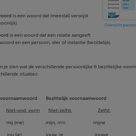
woord
is een woord dat (meestal) verwijst
oonlijk).
Overzicht persoo
oord
is een woord dat een relatie aangeeft
oord en een persoon, dier of instantie (bezittelijk).
an je zien wat de verschillende persoonlijke & bezittelijke vo
hillende situaties:
jk voornaamwoord
Bezittelijk voornaamwoord
Niet-ond. vorm
Niet-zelfst.
Zelfst.
k mij (me) mijn, m'n mijne
j (je) jou (je) jouw, je jouwe