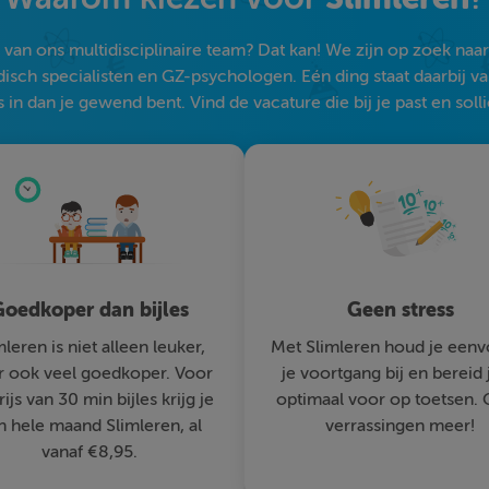
an ons multidisciplinaire team? Dat kan! We zijn op zoek naar s
sch specialisten en GZ-psychologen. Eén ding staat daarbij vast:
 in dan je gewend bent. Vind de vacature die bij je past en solli
oedkoper dan bijles
Geen stress
mleren is niet alleen leuker,
Met Slimleren houd je eenv
 ook veel goedkoper. Voor
je voortgang bij en bereid 
rijs van 30 min bijles krijg je
optimaal voor op toetsen.
n hele maand Slimleren, al
verrassingen meer!
vanaf €8,95.