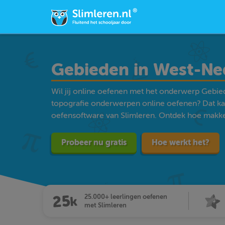
Gebieden in West-Ne
Wil jij online oefenen met het onderwerp Gebie
topografie onderwerpen online oefenen? Dat ka
oefensoftware van Slimleren. Ontdek hoe makkelij
Probeer nu gratis
Hoe werkt het?
25.000+ leerlingen oefenen
met Slimleren