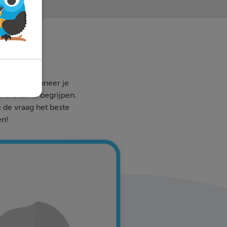
 waar en wanneer je
 sneller te begrijpen.
e de vraag het beste
en!