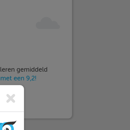
imleren gemiddeld
n
met een 9,2!