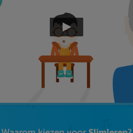
Slimleren
Waarom kiezen voor
?