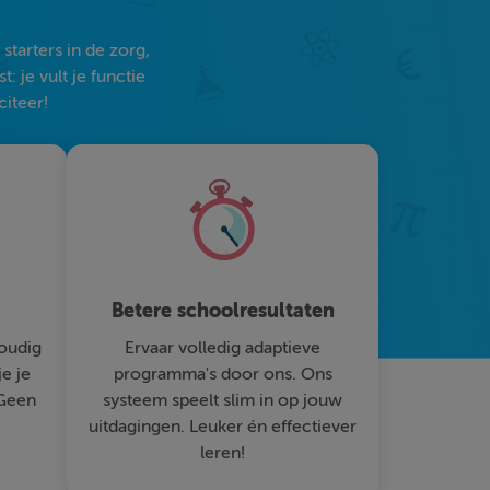
tarters in de zorg,
 je vult je functie
citeer!
Betere schoolresultaten
oudig
Ervaar volledig adaptieve
je je
programma's door ons. Ons
 Geen
systeem speelt slim in op jouw
uitdagingen. Leuker én effectiever
leren!