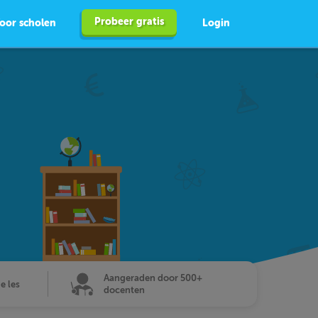
Probeer gratis
oor scholen
Login
Aangeraden door 500+
de les
docenten