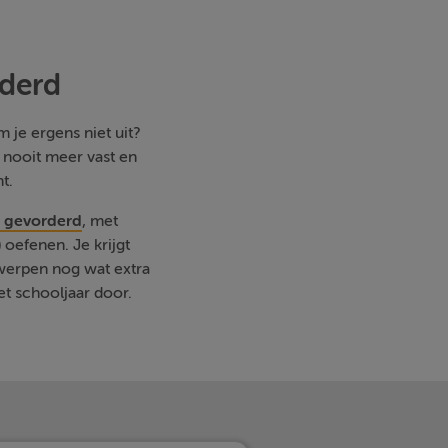
rderd
 je ergens niet uit?
e nooit meer vast en
t.
- gevorderd
, met
oefenen. Je krijgt
rwerpen nog wat extra
et schooljaar door.