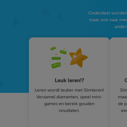
Onderdeel worden v
maar ook naar medi
anders
Leuk leren!?
G
Leren wordt leuker met Slimleren!
Sli
Verzamel diamanten, speel mini-
maar
games en bereik gouden
de p
resultaten.
ee