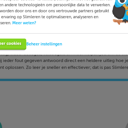
en andere technologieën om persoonlijke data te verwerken.
worden door ons en door ons vertrouwde partners gebruikt
ervaring op Slimleren te optimaliseren, analyseren en
Meer weten?
iseren.
Slimleren
Wat is
nou eigenlijk?
eer cookies
Beheer instellingen
n je online voor de vakken waar je nog wat moeite mee hebt,
tleg, video-colleges, vuistregels en meer helpen jou om de stof
bij ieder fout gegeven antwoord direct een heldere uitleg hoe j
nt oplossen. Zo leer je sneller en effectiever; dat is pas Slimler