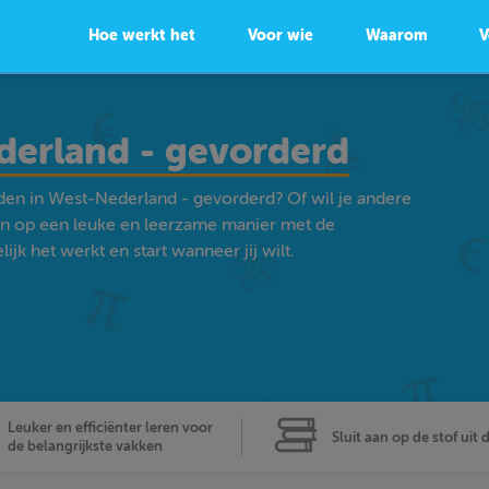
Hoe werkt het
Voor wie
Waarom
V
derland - gevorderd
den in West-Nederland - gevorderd? Of wil je andere
n op een leuke en leerzame manier met de
k het werkt en start wanneer jij wilt.
Leuker en efficiënter leren voor
Sluit aan op de stof uit 
de belangrijkste vakken