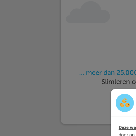
… meer dan 25.000
Slimleren 
Deze web
door op 