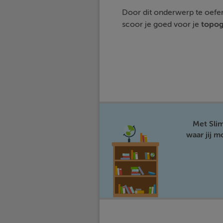
Door dit onderwerp te oefen
scoor je goed voor je
topog
Met Sli
waar jij 