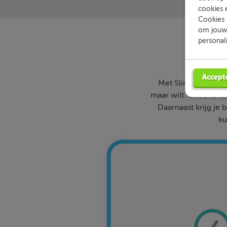
cookies 
Cookies 
om jouw 
personal
Accept
Met Slimleren oefe
maar wilt. Theorie-ui
Daarnaast krijg je 
ku