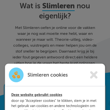
Slimleren
Wat is
nou
eigenlijk?
Met Slimleren oefen je online voor de vakken
waar je nog wat moeite mee hebt, waar en
wanneer je maar wilt. Theorie-uitleg, video-
colleges, vuistregels en meer helpen jou om de
stof sneller te begrijpen. Daarnaast krijg je bij
ieder fout gegeven antwoord direct een heldere
uitleg hoe je de vraag het beste kunt oplossen.
Zo leer je sneller en effectiever; dat is pas
Slimleren cookies
Slimleren!
Deze website gebruikt cookies
door op "Accepteer cookies" te klikken, stem je in met
het gebruik van cookies en andere technologieën om