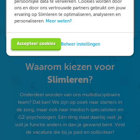
persoonlijke data te verwerken. Cookies worden door
ons en door ons vertrouwde partners gebruikt om jouw
ervaring op Slimleren te optimaliseren, analyseren en
Meer weten?
personaliseren.
Accepteer cookies
Beheer instellingen
Waarom kiezen voor
Slimleren
?
Onderdeel worden van ons multidisciplinaire
team? Dat kan! We zijn op zoek naar starters in
de zorg, maar ook naar medisch specialisten en
GZ-psychologen. Eén ding staat daarbij vast: je
vult je functie anders in dan je gewend bent. Vind
de vacature die bij je past en solliciteer!