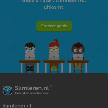
thuis en start wanneer het
uitkomt.
Probeer gratis
Slimleren.nl