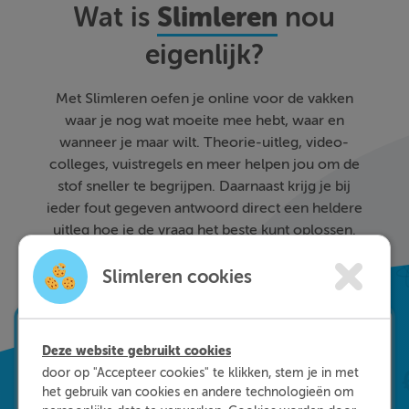
Slimleren
Wat is
nou
eigenlijk?
Met Slimleren oefen je online voor de vakken
waar je nog wat moeite mee hebt, waar en
wanneer je maar wilt. Theorie-uitleg, video-
colleges, vuistregels en meer helpen jou om de
stof sneller te begrijpen. Daarnaast krijg je bij
ieder fout gegeven antwoord direct een heldere
uitleg hoe je de vraag het beste kunt oplossen.
Zo leer je sneller en effectiever; dat is pas
Slimleren!
Slimleren cookies
Deze website gebruikt cookies
door op "Accepteer cookies" te klikken, stem je in met
het gebruik van cookies en andere technologieën om