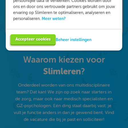
persoonlijke data te verwerken. Cookies worden door
ons en door ons vertrouwde partners gebruikt om jouw
ervaring op Slimleren te optimaliseren, analyseren en
Meer weten?
personaliseren.
Accepteer cookies
Beheer instellingen
Waarom kiezen voor
Slimleren
?
Onderdeel worden van ons multidisciplinaire
team? Dat kan! We zijn op zoek naar starters in
de zorg, maar ook naar medisch specialisten en
GZ-psychologen. Eén ding staat daarbij vast: je
vult je functie anders in dan je gewend bent. Vind
de vacature die bij je past en solliciteer!