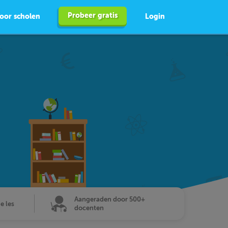
Probeer gratis
oor scholen
Login
Aangeraden door 500+
de les
docenten