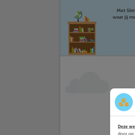
Met Sli
waar jij 
Deze web
door op 