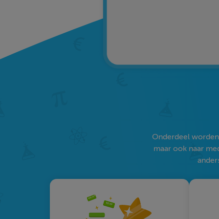
Onderdeel worden v
maar ook naar medi
anders