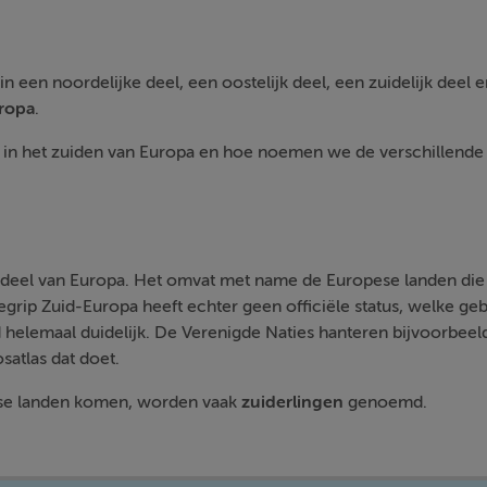
een noordelijke deel, een oostelijk deel, een zuidelijk deel en
ropa
.
 in het zuiden van Europa en hoe noemen we de verschillende 
jk deel van Europa. Het omvat met name de Europese landen di
begrip Zuid-Europa heeft echter geen officiële status, welke ge
d helemaal duidelijk. De Verenigde Naties hanteren bijvoorbeel
satlas dat doet.
ese landen komen, worden vaak
zuiderlingen
genoemd.