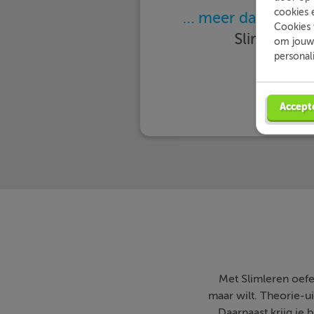
cookies 
… meer dan 25.000
Cookies 
Slimleren 
om jouw 
personal
Accept
Met Slimleren oefe
maar wilt. Theorie-ui
Daarnaast krijg je 