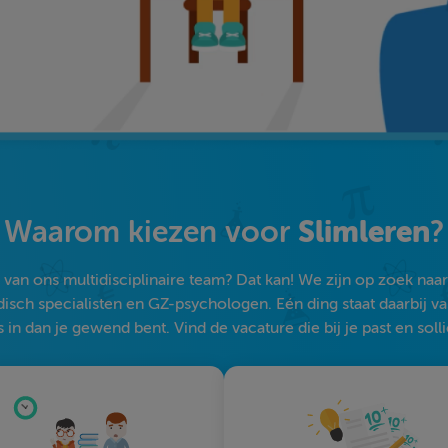
Slimleren
Waarom kiezen voor
?
an ons multidisciplinaire team? Dat kan! We zijn op zoek naar s
sch specialisten en GZ-psychologen. Eén ding staat daarbij vast:
 in dan je gewend bent. Vind de vacature die bij je past en solli