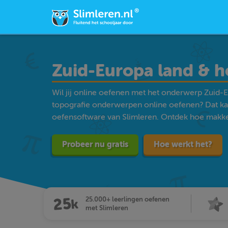
Zuid-Europa land & h
Wil jij online oefenen met het onderwerp Zuid-E
topografie onderwerpen online oefenen? Dat ka
oefensoftware van Slimleren. Ontdek hoe makkelij
Probeer nu gratis
Hoe werkt het?
25.000+ leerlingen oefenen
met Slimleren