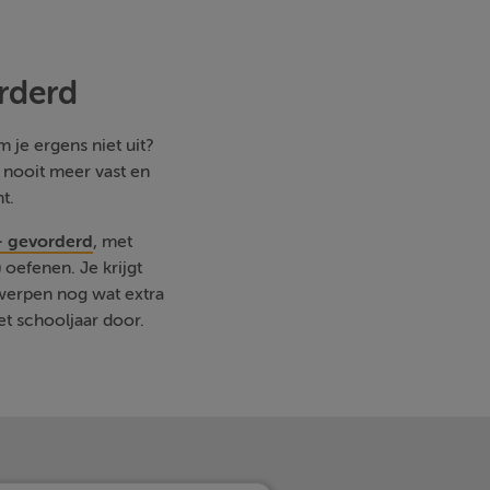
rderd
 je ergens niet uit?
e nooit meer vast en
t.
- gevorderd
, met
oefenen. Je krijgt
rwerpen nog wat extra
et schooljaar door.