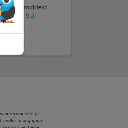
imleren gemiddeld
n
met een 9,2!
 waar en wanneer je
 sneller te begrijpen.
e de vraag het beste