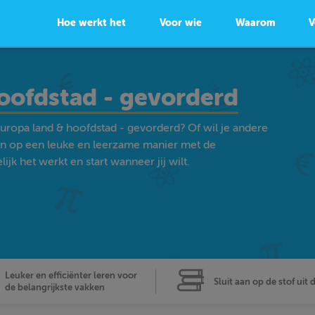
Hoe werkt het
Voor wie
Waarom
V
oofdstad - gevorderd
uropa land & hoofdstad - gevorderd? Of wil je andere
n op een leuke en leerzame manier met de
k het werkt en start wanneer jij wilt.
Leuker en efficiënter leren voor
Sluit aan op de stof uit 
de belangrijkste vakken