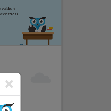
e vakken
eer stress