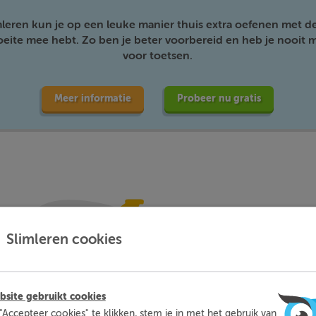
mleren kun je op een leuke manier thuis extra oefenen met d
moeite mee hebt. Zo ben je beter voorbereid en heb je nooit m
voor toetsen.
Meer informatie
Probeer nu gratis
Slimleren cookies
site gebruikt cookies
"Accepteer cookies" te klikken, stem je in met het gebruik van