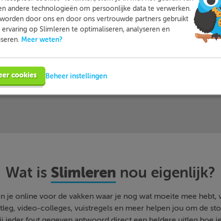
en andere technologieën om persoonlijke data te verwerken.
 leerlingen met
… en dat zij Sl
worden door ons en door ons vertrouwde partners gebruikt
oefenen…
beoordele
ervaring op Slimleren te optimaliseren, analyseren en
Meer weten?
iseren.
Meer informatie
Probeer nu 1 week gratis
eer cookies
Beheer instellingen
Slimleren
Wat is
nou eigenlijk?
n je online voor de vakken waar je nog wat moeite mee hebt,
tleg, video-colleges, vuistregels en meer helpen jou om de stof
bij ieder fout gegeven antwoord direct een heldere uitleg hoe j