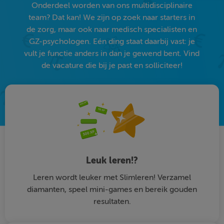
Onderdeel worden van ons multidisciplinaire
team? Dat kan! We zijn op zoek naar starters in
de zorg, maar ook naar medisch specialisten en
GZ-psychologen. Eén ding staat daarbij vast: je
vult je functie anders in dan je gewend bent. Vind
de vacature die bij je past en solliciteer!
Leuk leren!?
Leren wordt leuker met Slimleren! Verzamel
diamanten, speel mini-games en bereik gouden
resultaten.