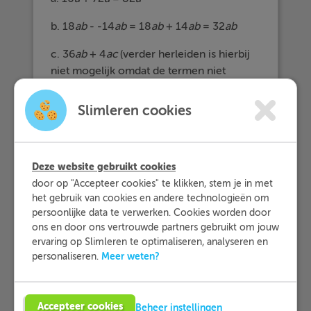
b. 18
ab
- -14
ab
= 18
ab
+ 14
ab
= 32
ab
c. 36
ab
+ 4
ac
(verder herleiden is hierbij
niet mogelijk omdat de termen niet
gelijksoortig zijn)
Slimleren cookies
Deze website gebruikt cookies
door op "Accepteer cookies" te klikken, stem je in met
het gebruik van cookies en andere technologieën om
persoonlijke data te verwerken. Cookies worden door
ons en door ons vertrouwde partners gebruikt om jouw
ervaring op Slimleren te optimaliseren, analyseren en
Meer weten?
personaliseren.
Accepteer cookies
Beheer instellingen