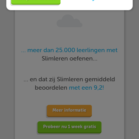
… meer dan 25.000 leerlingen met
Slimleren oefenen…
… en dat zij Slimleren gemiddeld
beoordelen
met een 9,2!
Meer informatie
Probeer nu 1 week gratis