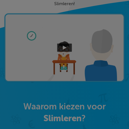
Slimleren!
Waarom kiezen voor
Slimleren
?