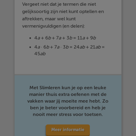
Vergeet niet dat je termen die niet
gelijksoortig zijn niet kunt optellen en
aftrekken, maar wel kunt
vermenigvuldigen (en delen):
4
a
+ 6
b
+ 7
a
+ 3
b
= 11
a
+ 9
b
4
a
· 6
b
+ 7
a
· 3
b
= 24
ab
+ 21
ab
=
45
ab
Met Slimleren kun je op een leuke
manier thuis extra oefenen met de
vakken waar jij moeite mee hebt. Zo
ben je beter voorbereid en heb je
nooit meer stress voor toetsen.
Meer informatie