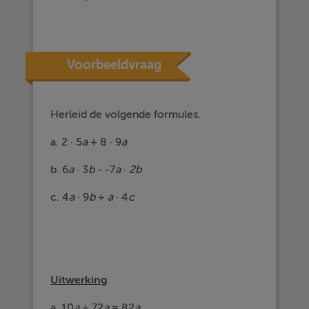
Voorbeeldvraag
Herleid de volgende formules.
a. 2 · 5
a
+ 8 · 9
a
b. 6
a
· 3
b
- -7
a
·
2b
c. 4
a
· 9
b
+
a
· 4
c
Uitwerking
a. 10
a
+ 72
a
= 82
a