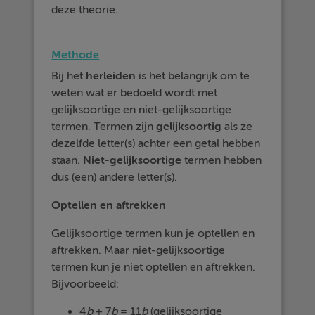
deze theorie.
Methode
Bij het
herleiden
is het belangrijk om te
weten wat er bedoeld wordt met
gelijksoortige en niet-gelijksoortige
termen. Termen zijn
gelijksoortig
als ze
dezelfde letter(s) achter een getal hebben
staan.
Niet-gelijksoortige
termen hebben
dus (een) andere letter(s).
Optellen en aftrekken
Gelijksoortige termen kun je optellen en
aftrekken. Maar niet-gelijksoortige
termen kun je niet optellen en aftrekken.
Bijvoorbeeld:
4
b
+ 7
b
= 11
b
(gelijksoortige