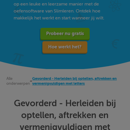
op een leuke en leerzame manier met de
oefensoftware van Slimleren. Ontdek hoe
makkelijk het werkt en start wanneer jij wilt.
Probeer nu gratis
Hoe werkt het?
Alle
Gevorderd - Herleiden bij optellen, aftrekken en
onderwerpen
vermenigvuldigen met letters
Gevorderd - Herleiden bij
optellen, aftrekken en
vermenigvuldigen met