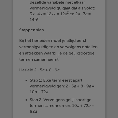
dezelfde variabele met elkaar
vermenigvuldigt, gaat dat als volgt:
2
3
x
· 4
x
= 12xx = 12
x
en 2
a
· 7
a
=
2
14
a
Stappenplan
Bij het herleiden moet je altijd eerst
vermenigvuldigen en vervolgens optellen
en aftrekken waarbij je de gelijksoortige
termen samenneemt.
Herleid 2 · 5
a
+ 8 · 9
a
Stap 1: Elke term eerst apart
vermenigvuldigen: 2 · 5
a
+ 8 · 9
a
=
10
a
+ 72
a
Stap 2: Vervolgens gelijksoortige
termen samennemen: 10
a
+ 72
a
=
82
a