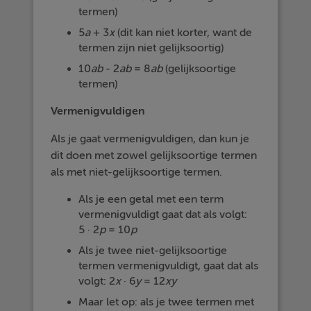
termen)
5
a
+ 3
x
(dit kan niet korter, want de
termen zijn niet gelijksoortig)
10
ab
- 2
ab
= 8
ab
(gelijksoortige
termen)
Vermenigvuldigen
Als je gaat vermenigvuldigen, dan kun je
dit doen met zowel gelijksoortige termen
als met niet-gelijksoortige termen.
Als je een getal met een term
vermenigvuldigt gaat dat als volgt:
5 · 2
p
= 10
p
Als je twee niet-gelijksoortige
termen vermenigvuldigt, gaat dat als
volgt: 2
x
· 6
y
= 12
xy
Maar let op: als je twee termen met