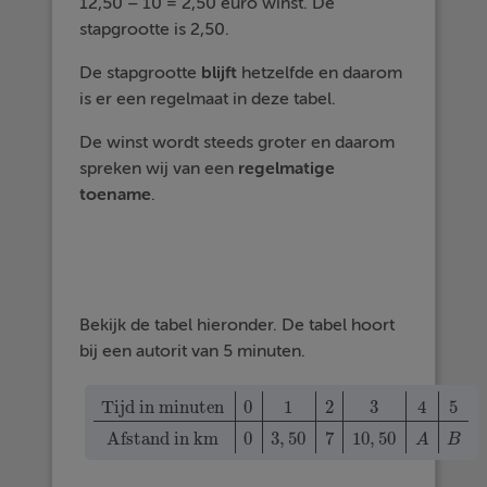
12,50 – 10 = 2,50 euro winst. De
stapgrootte is 2,50.
De stapgrootte
blijft
hetzelfde en daarom
is er een regelmaat in deze tabel.
De winst wordt steeds groter en daarom
spreken wij van een
regelmatige
toename
.
Bekijk de tabel hieronder. De tabel hoort
bij een autorit van 5 minuten.
Tijd in minuten
0
1
2
3
4
5
Tijd in minuten
0
1
2
3
4
5
Afstand in km
0
3
,
50
7
10
,
50
A
Afstand in km
0
3
,
50
7
10
,
50
A
B