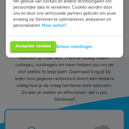
het gebruik van cookies en andere technologieën om
persoonlijke data te verwerken. Cookies worden door
ons en door ons vertrouwde partners gebruikt om jouw
Slimleren
Wat is
nou
ervaring op Slimleren te optimaliseren, analyseren en
Meer weten?
personaliseren.
eigenlijk?
Met Slimleren oefen je online voor de vakken
Accepteer cookies
Beheer instellingen
waar je nog wat moeite mee hebt, waar en
wanneer je maar wilt. Theorie-uitleg, video-
colleges, vuistregels en meer helpen jou om de
stof sneller te begrijpen. Daarnaast krijg je bij
ieder fout gegeven antwoord direct een heldere
uitleg hoe je de vraag het beste kunt oplossen.
Zo leer je sneller en effectiever; dat is pas
Slimleren!