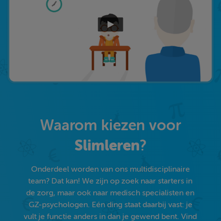
Waarom kiezen voor
Slimleren
?
Onderdeel worden van ons multidisciplinaire
team? Dat kan! We zijn op zoek naar starters in
de zorg, maar ook naar medisch specialisten en
GZ-psychologen. Eén ding staat daarbij vast: je
vult je functie anders in dan je gewend bent. Vind