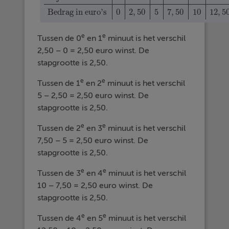
Tijd in minuten
0
1
2
3
4
5
Bedrag in euro’s
0
2
,
50
5
7
,
50
Bedrag in euro’s
0
2
,
50
5
7
,
50
10
12
,
5
e
e
Tussen de 0
en 1
minuut is het verschil
2,50 – 0 = 2,50 euro winst. De
stapgrootte is 2,50.
e
e
Tussen de 1
en 2
minuut is het verschil
5 – 2,50 = 2,50 euro winst. De
stapgrootte is 2,50.
e
e
Tussen de 2
en 3
minuut is het verschil
7,50 – 5 = 2,50 euro winst. De
stapgrootte is 2,50.
e
e
Tussen de 3
en 4
minuut is het verschil
10 – 7,50 = 2,50 euro winst. De
stapgrootte is 2,50.
e
e
Tussen de 4
en 5
minuut is het verschil