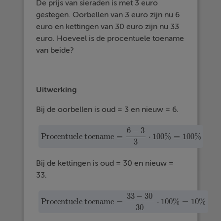
De prijs van sieraden is met 3 euro
gestegen. Oorbellen van 3 euro zijn nu 6
euro en kettingen van 30 euro zijn nu 33
euro. Hoeveel is de procentuele toename
van beide?
Uitwerking
Bij de oorbellen is oud = 3 en nieuw = 6.
6
−
3
Procentuele toename
=
⋅
100
%
=
100
%
Procentuele toename
=
6
−
3
3
·
100
%
=
100
%
3
Bij de kettingen is oud = 30 en nieuw =
33.
33
−
30
Procentuele toename
=
⋅
100
%
=
10
%
Procentuele toename
=
33
−
30
30
·
100
%
=
10
%
30