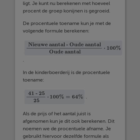
ligt. Je kunt nu berekenen met hoeveel
procent de groep konijnen is gegroeid.
De procentuele toename kun je met de
volgende formule berekenen:
Nieuwe aantal - Oude aantal
⋅
100
%
Nieuwe aantal - Oude aantal
Oude aantal
·
100
%
Oude aantal
.
In de kinderboerderij is de procentuele
toename:
41 - 25
⋅
100
%
=
64
%
.
41 - 25
25
·
100
%
=
64
%
25
Als de prijs of het aantal juist is
afgenomen kun je dit ook berekenen. Dit
noemen we de procentuele afname. Je
gebruikt hiervoor dezelfde formule als