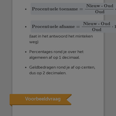
Nieuw - Oud
Procentuele toename
=
Procentuele toename
=
Nieuw - Oud
Oud
·
Oud
Nieuw - Oud
Procentuele afname
=
⋅
Procentuele afname
=
Nieuw - Oud
Oud
·
1
Oud
(laat in het antwoord het minteken
weg)
Percentages rond je over het
algemeen af op 1 decimaal.
Geldbedragen rond je af op centen,
dus op 2 decimalen.
Voorbeeldvraag