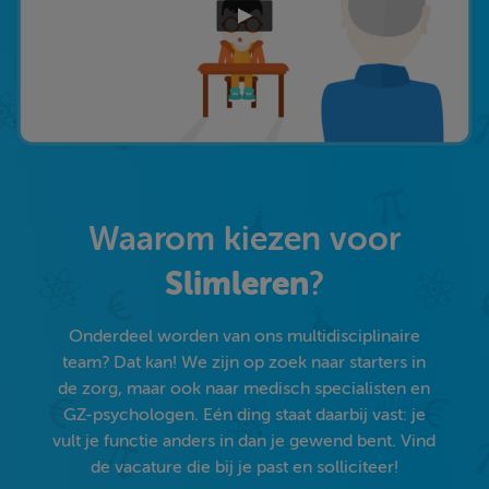
Waarom kiezen voor
Slimleren
?
Onderdeel worden van ons multidisciplinaire
team? Dat kan! We zijn op zoek naar starters in
de zorg, maar ook naar medisch specialisten en
GZ-psychologen. Eén ding staat daarbij vast: je
vult je functie anders in dan je gewend bent. Vind
de vacature die bij je past en solliciteer!