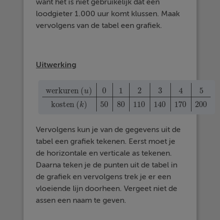
want het is niet gebruikelijk dat een
loodgieter 1.000 uur komt klussen. Maak
vervolgens van de tabel een grafiek.
Uitwerking
werkuren
(
)
0
1
2
3
4
5
u
werkuren
(
u
)
0
1
2
3
4
5
kosten
(
k
)
50
80
110
140
170
200
kosten
(
)
50
80
110
140
170
200
k
Vervolgens kun je van de gegevens uit de
tabel een grafiek tekenen. Eerst moet je
de horizontale en verticale as tekenen.
Daarna teken je de punten uit de tabel in
de grafiek en vervolgens trek je er een
vloeiende lijn doorheen. Vergeet niet de
assen een naam te geven.