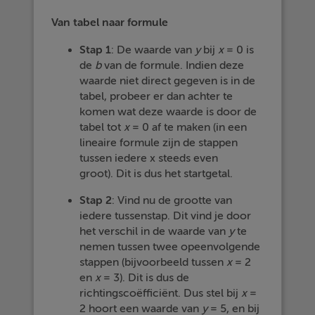
Van tabel naar formule
Stap 1
: De waarde van
y
bij
x
= 0 is
de
b
van de formule. Indien deze
waarde niet direct gegeven is in de
tabel, probeer er dan achter te
komen wat deze waarde is door de
tabel tot
x
= 0 af te maken (in een
lineaire formule zijn de stappen
tussen iedere x steeds even
groot). Dit is dus het startgetal.
Stap 2
: Vind nu de grootte van
iedere tussenstap. Dit vind je door
het verschil in de waarde van
y
te
nemen tussen twee opeenvolgende
stappen (bijvoorbeeld tussen
x
= 2
en
x
= 3). Dit is dus de
richtingscoëfficiënt. Dus stel bij
x
=
2 hoort een waarde van
y
= 5, en bij