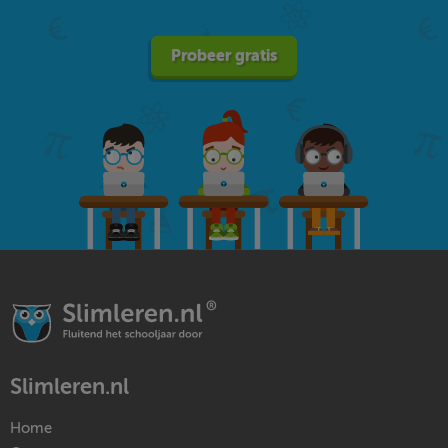
Probeer gratis
Slimleren.nl
Home