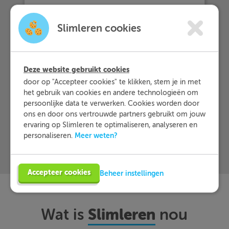
… en dat zij Slimleren gemiddeld
Slimleren cookies
beoordelen
met een 9,2!
Deze website gebruikt cookies
Meer informatie
door op "Accepteer cookies" te klikken, stem je in met
het gebruik van cookies en andere technologieën om
Probeer nu 1 week gratis
persoonlijke data te verwerken. Cookies worden door
ons en door ons vertrouwde partners gebruikt om jouw
ervaring op Slimleren te optimaliseren, analyseren en
Meer weten?
personaliseren.
Accepteer cookies
Beheer instellingen
Slimleren
Wat is
nou