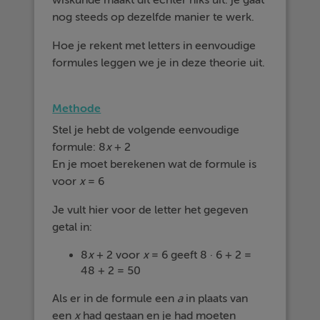
wiskunde maakt dit echter niks uit: je gaat
nog steeds op dezelfde manier te werk.
Hoe je rekent met letters in eenvoudige
formules leggen we je in deze theorie uit.
Methode
Stel je hebt de volgende eenvoudige
formule: 8
x
+ 2
En je moet berekenen wat de formule is
voor
x
= 6
Je vult hier voor de letter het gegeven
getal in:
8
x
+ 2 voor
x
= 6 geeft 8 · 6 + 2 =
48 + 2 = 50
Als er in de formule een
a
in plaats van
een
x
had gestaan en je had moeten