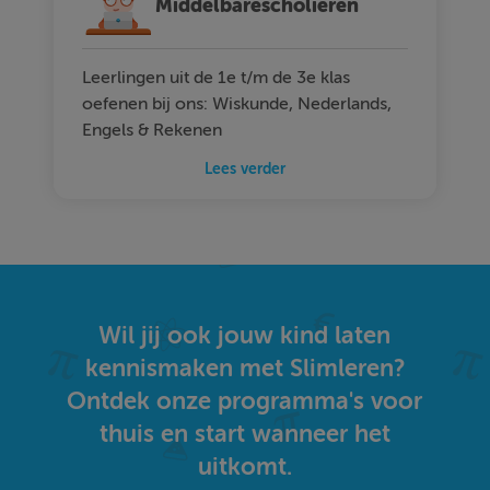
Middelbarescholieren
Leerlingen uit de 1e t/m de 3e klas
oefenen bij ons: Wiskunde, Nederlands,
Engels & Rekenen
Lees verder
Wil jij ook jouw kind laten
kennismaken met Slimleren?
Ontdek onze programma's voor
thuis en start wanneer het
uitkomt.