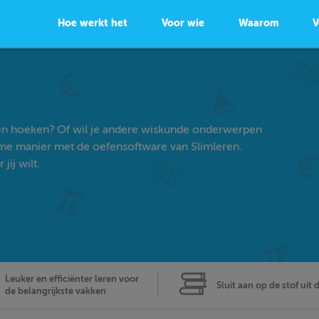
Hoe werkt het
Voor wie
Waarom
V
ten hoeken? Of wil je andere wiskunde onderwerpen
ame manier met de oefensoftware van Slimleren.
ij wilt.
Leuker en efficiënter leren voor
Sluit aan op de stof uit 
de belangrijkste vakken