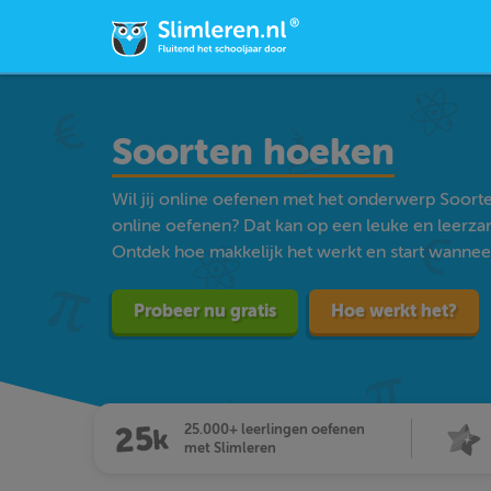
Soorten hoeken
Wil jij online oefenen met het onderwerp Soor
online oefenen? Dat kan op een leuke en leerz
Ontdek hoe makkelijk het werkt en start wanneer j
Probeer nu gratis
Hoe werkt het?
25.000+ leerlingen oefenen
met Slimleren