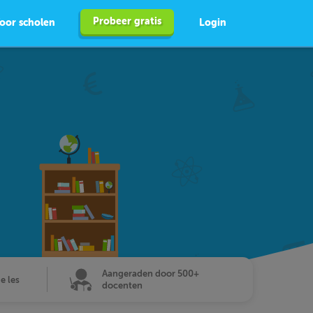
Probeer gratis
oor scholen
Login
Aangeraden door 500+
de les
docenten