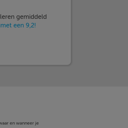
imleren gemiddeld
n
met een 9,2!
 waar en wanneer je