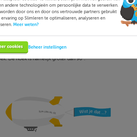
en andere technologieën om persoonlijke data te verwerken.
Is de hoek een stompe of scherpe hoek?
worden door ons en door ons vertrouwde partners gebruikt
ervaring op Slimleren te optimaliseren, analyseren en
Meer weten?
iseren.
ek. De hoek is namelijk kleiner dan 90°.
eer cookies
Beheer instellingen
ek. De hoek is namelijk groter dan 90°.