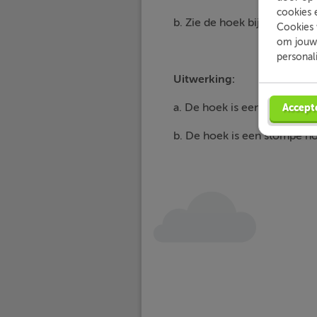
cookies 
b. Zie de hoek bij vraag b. 
Cookies 
om jouw 
personal
Uitwerking:
a. De hoek is een scherpe ho
Accept
b. De hoek is een stompe ho