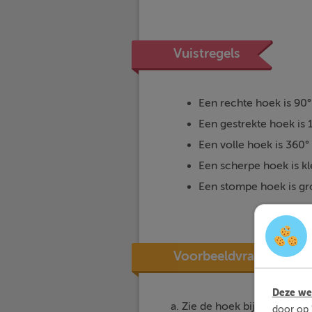
Vuistregels
Een rechte hoek is 90°
Een gestrekte hoek is 
Een volle hoek is 360°
Een scherpe hoek is kl
Een stompe hoek is gr
Voorbeeldvraag
Deze web
a. Zie de hoek bij vraag a. 
door op 