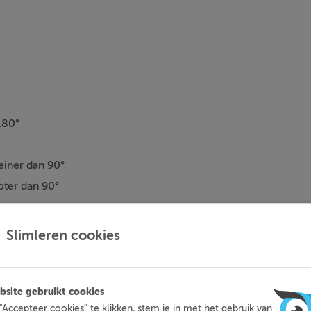
180°
einer dan 90°
oter dan 90°
Slimleren cookies
site gebruikt cookies
Is de hoek een stompe of scherpe hoek?
"Accepteer cookies" te klikken, stem je in met het gebruik van