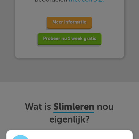
Meer informatie
Probeer nu 1 week gratis
Slimleren
Wat is
nou
eigenlijk?
Met Slimleren oefen je online voor de vakken