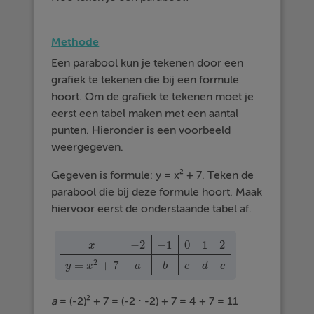
Methode
Een parabool kun je tekenen door een
grafiek te tekenen die bij een formule
hoort. Om de grafiek te tekenen moet je
eerst een tabel maken met een aantal
punten. Hieronder is een voorbeeld
weergegeven.
Gegeven is formule: y = x² + 7. Teken de
parabool die bij deze formule hoort. Maak
hiervoor eerst de onderstaande tabel af.
−
2
−
1
0
1
2
x
x
−
2
−
1
0
1
2
y
=
x
2
+
7
a
b
c
d
e
2
=
+
7
y
x
a
b
c
d
e
a
= (-2)² + 7 = (-2 ⋅ -2) + 7 = 4 + 7 = 11