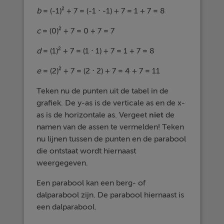
b
= (-1)² + 7 = (-1 ⋅ -1) + 7 = 1 + 7 = 8
c
= (0)² + 7 = 0 + 7 = 7
d
= (1)² + 7 = (1 ⋅ 1) + 7 = 1 + 7 = 8
e
= (2)² + 7 = (2 ⋅ 2) + 7 = 4 + 7 = 11
Teken nu de punten uit de tabel in de
grafiek. De y-as is de verticale as en de x-
as is de horizontale as. Vergeet
niet
de
namen van de assen te vermelden! Teken
nu lijnen tussen de punten en de parabool
die ontstaat wordt hiernaast
weergegeven.
Een parabool kan een berg- of
dalparabool zijn. De parabool hiernaast is
een dalparabool.