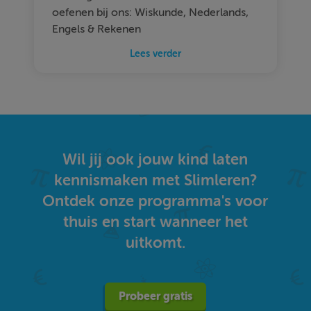
oefenen bij ons: Wiskunde, Nederlands,
Engels & Rekenen
Lees verder
Wil jij ook jouw kind laten
kennismaken met Slimleren?
Ontdek onze programma's voor
thuis en start wanneer het
uitkomt.
Probeer gratis