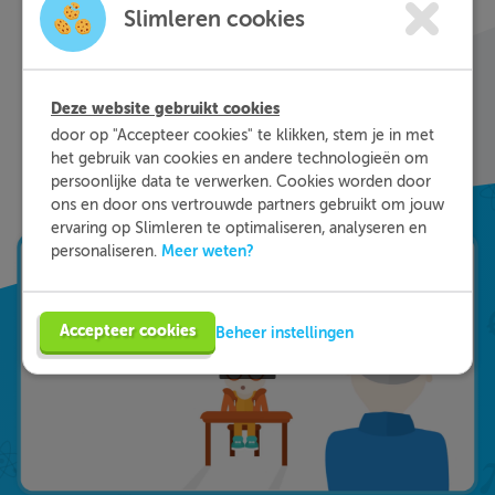
waar je nog wat moeite mee hebt, waar en
Slimleren cookies
wanneer je maar wilt. Theorie-uitleg, video-
colleges, vuistregels en meer helpen jou om de
stof sneller te begrijpen. Daarnaast krijg je bij
Deze website gebruikt cookies
ieder fout gegeven antwoord direct een heldere
door op "Accepteer cookies" te klikken, stem je in met
uitleg hoe je de vraag het beste kunt oplossen.
het gebruik van cookies en andere technologieën om
Zo leer je sneller en effectiever; dat is pas
persoonlijke data te verwerken. Cookies worden door
Slimleren!
ons en door ons vertrouwde partners gebruikt om jouw
ervaring op Slimleren te optimaliseren, analyseren en
Meer weten?
personaliseren.
Accepteer cookies
Beheer instellingen