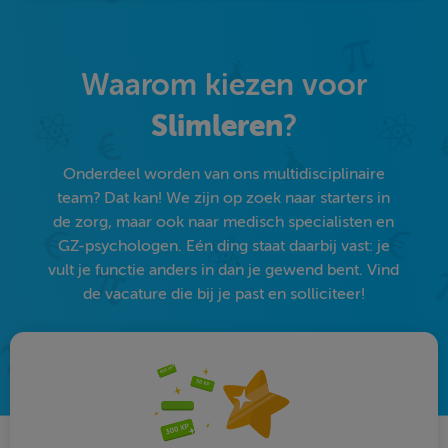
Waarom kiezen voor
Slimleren
?
Onderdeel worden van ons multidisciplinaire
team? Dat kan! We zijn op zoek naar starters in
de zorg, maar ook naar medisch specialisten en
GZ-psychologen. Eén ding staat daarbij vast: je
vult je functie anders in dan je gewend bent. Vind
de vacature die bij je past en solliciteer!