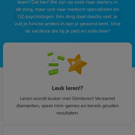
team? Dat kan! We zijn op zoek naar starters in
de zorg, maar ook naar medisch specialisten en
GZ-psychologen. Eén ding staat daarbij vast: je
vult je functie anders in dan je gewend bent. Vind
de vacature die bij je past en solliciteer!
Leuk leren!?
Leren wordt leuker met Slimleren! Verzamel
diamanten, speel mini-games en bereik gouden
resultaten.