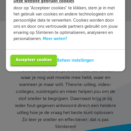
Deze website gebruikt cookies
door op "Accepteer cookies" te klikken, stem je in met
het gebruik van cookies en andere technologieën om
persoonlijke data te verwerken. Cookies worden door
ons en door ons vertrouwde partners gebruikt om jouw
ervaring op Slimleren te optimaliseren, analyseren en
Meer weten?
personaliseren.
Slimleren
Wat is
nou
eigenlijk?
Accepteer cookies
Beheer instellingen
Met Slimleren oefen je online voor de vakken
waar je nog wat moeite mee hebt, waar en
wanneer je maar wilt. Theorie-uitleg, video-
colleges, vuistregels en meer helpen jou om de
stof sneller te begrijpen. Daarnaast krijg je bij
ieder fout gegeven antwoord direct een heldere
uitleg hoe je de vraag het beste kunt oplossen.
Zo leer je sneller en effectiever; dat is pas
Slimleren!