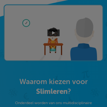
Waarom kiezen voor
Slimleren
?
Onderdeel worden van ons multidisciplinaire