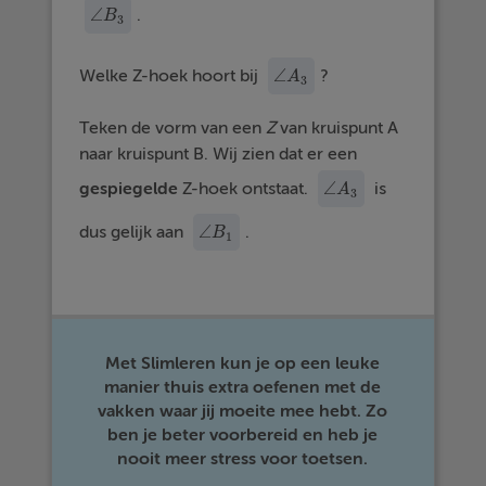
∠
.
∠
B
B
3
3
∠
Welke Z-hoek hoort bij
?
∠
A
A
3
3
Teken de vorm van een
Z
van kruispunt A
naar kruispunt B. Wij zien dat er een
∠
gespiegelde
Z-hoek ontstaat.
is
∠
A
A
3
3
∠
dus gelijk aan
.
∠
B
B
1
1
Met Slimleren kun je op een leuke
manier thuis extra oefenen met de
vakken waar jij moeite mee hebt. Zo
ben je beter voorbereid en heb je
nooit meer stress voor toetsen.