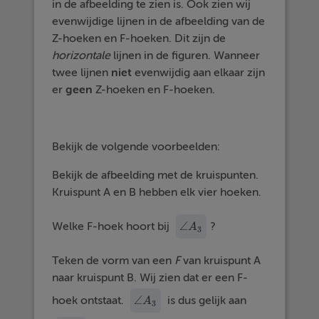
in de afbeelding te zien is. Ook zien wij
evenwijdige lijnen in de afbeelding van de
Z-hoeken en F-hoeken. Dit zijn de
horizontale
lijnen in de figuren. Wanneer
twee lijnen
niet
evenwijdig aan elkaar zijn
er
geen
Z-hoeken en F-hoeken.
Bekijk de volgende voorbeelden:
Bekijk de afbeelding met de kruispunten.
Kruispunt A en B hebben elk vier hoeken.
∠
Welke F-hoek hoort bij
?
∠
A
A
3
3
Teken de vorm van een
F
van kruispunt A
naar kruispunt B. Wij zien dat er een F-
∠
hoek ontstaat.
is dus gelijk aan
∠
A
A
3
3