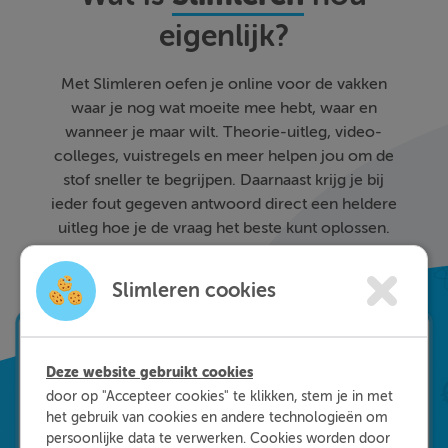
eigenlijk?
Met Slimleren oefen je online voor de vakken
waar je nog wat moeite mee hebt, waar en
wanneer je maar wilt. Theorie-uitleg, video-
colleges, vuistregels en meer helpen jou om de
stof sneller te begrijpen. Daarnaast krijg je bij
ieder fout gegeven antwoord direct een heldere
uitleg hoe je de vraag het beste kunt oplossen.
Zo leer je sneller en effectiever; dat is pas
Slimleren!
Slimleren cookies
Deze website gebruikt cookies
door op "Accepteer cookies" te klikken, stem je in met
het gebruik van cookies en andere technologieën om
persoonlijke data te verwerken. Cookies worden door