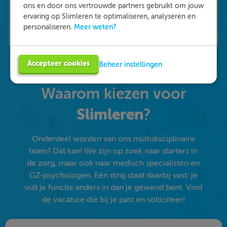
ons en door ons vertrouwde partners gebruikt om jouw
ervaring op Slimleren te optimaliseren, analyseren en
Meer weten?
personaliseren.
Accepteer cookies
Beheer instellingen
Waarom kiezen voor
Slimleren
?
Onderdeel worden van ons multidisciplinaire
team? Dat kan! We zijn op zoek naar starters in
de zorg, maar ook naar medisch specialisten en
GZ-psychologen. Eén ding staat daarbij vast: je
vult je functie anders in dan je gewend bent. Vind
de vacature die bij je past en solliciteer!