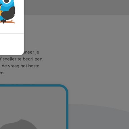
 waar en wanneer je
 sneller te begrijpen.
e de vraag het beste
en!