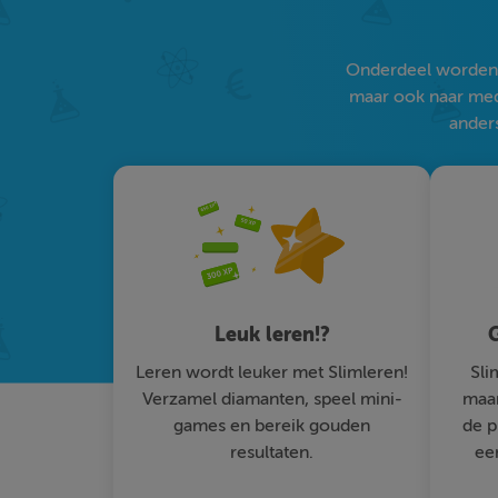
Onderdeel worden v
maar ook naar medi
anders
Leuk leren!?
G
Leren wordt leuker met Slimleren!
Sli
Verzamel diamanten, speel mini-
maar
games en bereik gouden
de p
resultaten.
ee