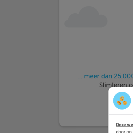
… meer dan 25.000
Slimleren 
Deze web
door op 