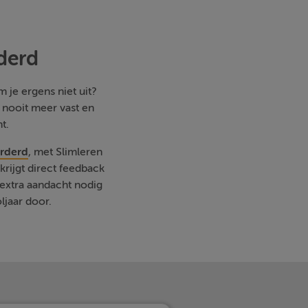
derd
 je ergens niet uit?
e nooit meer vast en
t.
orderd
, met Slimleren
rijgt direct feedback
extra aandacht nodig
ljaar door.