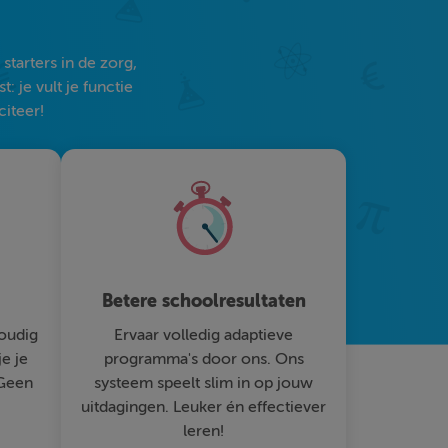
tarters in de zorg,
 je vult je functie
citeer!
Betere schoolresultaten
oudig
Ervaar volledig adaptieve
je je
programma's door ons. Ons
 Geen
systeem speelt slim in op jouw
uitdagingen. Leuker én effectiever
leren!