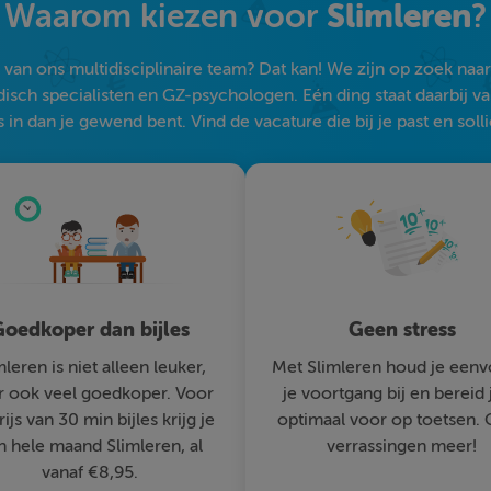
Slimleren
Waarom kiezen voor
?
an ons multidisciplinaire team? Dat kan! We zijn op zoek naar s
sch specialisten en GZ-psychologen. Eén ding staat daarbij vast:
 in dan je gewend bent. Vind de vacature die bij je past en solli
oedkoper dan bijles
Geen stress
mleren is niet alleen leuker,
Met Slimleren houd je eenv
 ook veel goedkoper. Voor
je voortgang bij en bereid 
rijs van 30 min bijles krijg je
optimaal voor op toetsen.
n hele maand Slimleren, al
verrassingen meer!
vanaf €8,95.