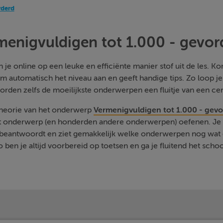
rderd
menigvuldigen tot 1.000 - gevor
je online op een leuke en efficiënte manier stof uit de les. Kom
m automatisch het niveau aan en geeft handige tips. Zo loop j
orden zelfs de moeilijkste onderwerpen een fluitje van een cen
 theorie van het onderwerp
Vermenigvuldigen tot 1.000 - gev
it onderwerp (en honderden andere onderwerpen) oefenen. Je k
ut beantwoordt en ziet gemakkelijk welke onderwerpen nog wat 
 ben je altijd voorbereid op toetsen en ga je fluitend het schoo