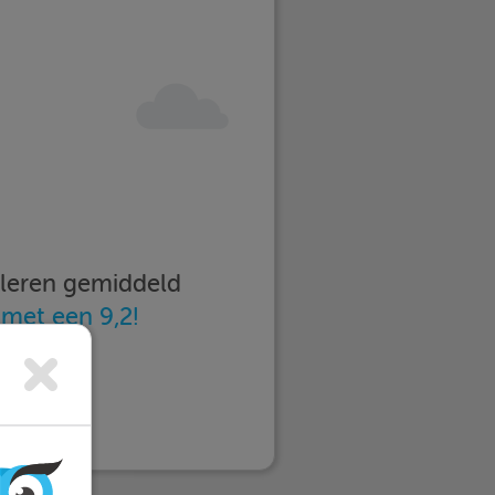
imleren gemiddeld
n
met een 9,2!