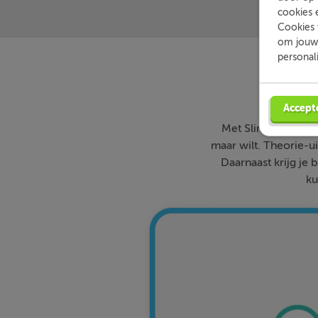
cookies 
Cookies 
om jouw 
personal
Accept
Met Slimleren oefe
maar wilt. Theorie-ui
Daarnaast krijg je 
ku