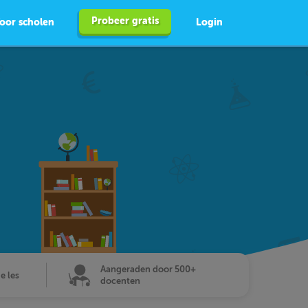
Probeer gratis
oor scholen
Login
Aangeraden door 500+
de les
docenten