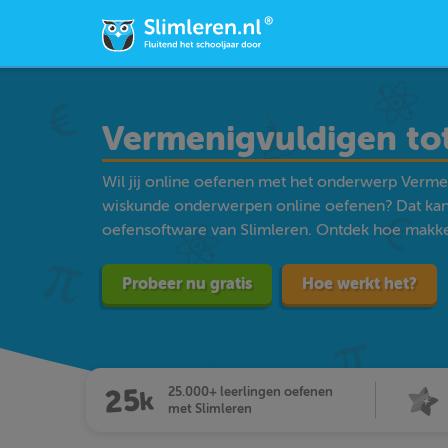
Vermenigvuldigen tot
Wil jij online oefenen met het onderwerp Vermen
wiskunde onderwerpen online oefenen? Dat kan
oefensoftware van Slimleren. Ontdek hoe makkelij
Probeer nu gratis
Hoe werkt het?
25.000+ leerlingen oefenen
met Slimleren