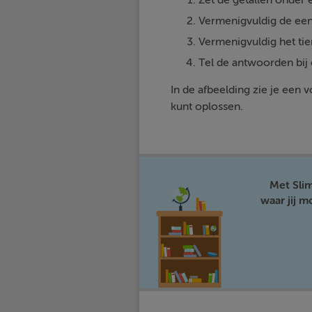
Zet de getallen onder e
Vermenigvuldig de een
Vermenigvuldig het tien
Tel de antwoorden bij 
In de afbeelding zie je een
kunt oplossen.
Met Sli
waar jij 