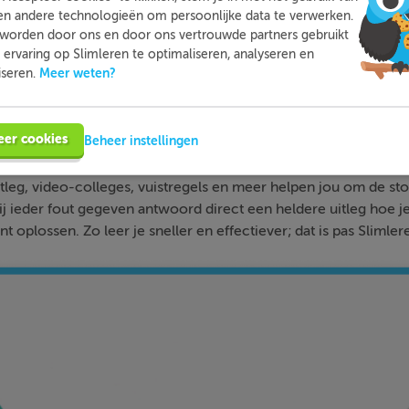
en andere technologieën om persoonlijke data te verwerken.
worden door ons en door ons vertrouwde partners gebruikt
ervaring op Slimleren te optimaliseren, analyseren en
Meer weten?
iseren.
Slimleren
Wat is
nou eigenlijk?
eer cookies
Beheer instellingen
n je online voor de vakken waar je nog wat moeite mee hebt,
tleg, video-colleges, vuistregels en meer helpen jou om de stof
bij ieder fout gegeven antwoord direct een heldere uitleg hoe j
nt oplossen. Zo leer je sneller en effectiever; dat is pas Slimler