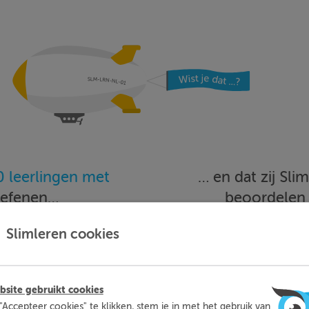
 leerlingen met
… en dat zij Sl
oefenen…
beoordele
Slimleren cookies
Meer informatie
Probeer nu 1 week gratis
site gebruikt cookies
"Accepteer cookies" te klikken, stem je in met het gebruik van