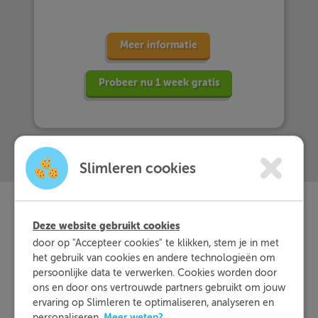
Meer informatie
Probeer nu 1 week gratis
Slimleren cookies
Deze website gebruikt cookies
Slimleren
Wat is
nou
door op "Accepteer cookies" te klikken, stem je in met
het gebruik van cookies en andere technologieën om
eigenlijk?
persoonlijke data te verwerken. Cookies worden door
ons en door ons vertrouwde partners gebruikt om jouw
Met Slimleren oefen je online voor de vakken
ervaring op Slimleren te optimaliseren, analyseren en
Meer weten?
personaliseren.