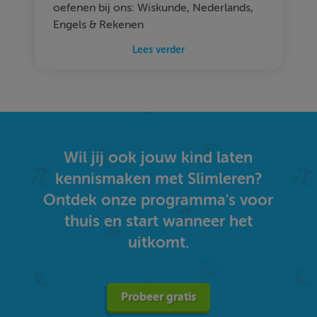
oefenen bij ons: Wiskunde, Nederlands,
Engels & Rekenen
Lees verder
Wil jij ook jouw kind laten
kennismaken met Slimleren?
Ontdek onze programma's voor
thuis en start wanneer het
uitkomt.
Probeer gratis