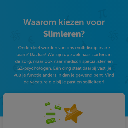
Waarom kiezen voor
Slimleren
?
Onderdeel worden van ons multidisciplinaire
team? Dat kan! We zijn op zoek naar starters in
de zorg, maar ook naar medisch specialisten en
GZ-psychologen. Eén ding staat daarbij vast: je
vult je functie anders in dan je gewend bent. Vind
de vacature die bij je past en solliciteer!